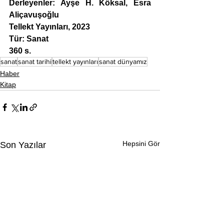
Derleyenler: Ayşe H. Köksal, Esra 
Aliçavuşoğlu
Tellekt Yayınları, 2023 
Tür: Sanat
360 s.
sanat
sanat tarihi
tellekt yayınları
sanat dünyamız
Haber
Kitap
Hepsini Gör
Son Yazılar