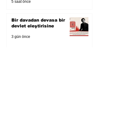
5 saat önce
Bir davadan devasa bir
devlet eleştirisine
3 gün önce
Zihnin derinliklerinden
bilimin ışığına; İnsanlık
Karnesi
4 gün önce
Öykü: Pembe Bornoz
5 gün önce