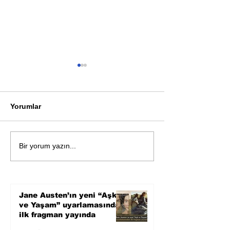
Yorumlar
Bir davadan devasa bir
Zihnin derinlik
Bir yorum yazın...
devlet eleştirisine
bilimin ışığına;
Karnesi
Jane Austen’ın yeni “Aşk
ve Yaşam” uyarlamasından
ilk fragman yayında