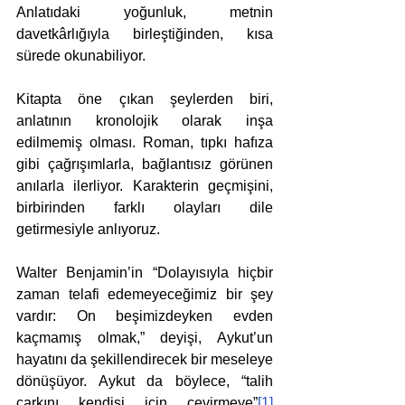
Anlatıdaki yoğunluk, metnin 
davetkârlığıyla birleştiğinden, kısa 
sürede okunabiliyor.
Kitapta öne çıkan şeylerden biri, 
anlatının kronolojik olarak inşa 
edilmemiş olması. Roman, tıpkı hafıza 
gibi çağrışımlarla, bağlantısız görünen 
anılarla ilerliyor. Karakterin geçmişini, 
birbirinden farklı olayları dile 
getirmesiyle anlıyoruz.
Walter Benjamin’in “Dolayısıyla hiçbir 
zaman telafi edemeyeceğimiz bir şey 
vardır: On beşimizdeyken evden 
kaçmamış olmak,” deyişi, Aykut’un 
hayatını da şekillendirecek bir meseleye 
dönüşüyor. Aykut da böylece, “talih 
çarkını kendisi için çevirmeye”
[1]