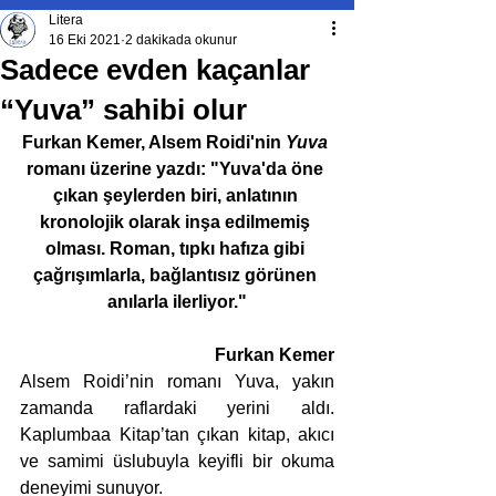
Litera
16 Eki 2021
2 dakikada okunur
Sadece evden kaçanlar
“Yuva” sahibi olur
Furkan Kemer, Alsem Roidi'nin 
Yuva 
romanı üzerine yazdı: "Yuva'da öne 
çıkan şeylerden biri, anlatının 
kronolojik olarak inşa edilmemiş 
olması. Roman, tıpkı hafıza gibi 
çağrışımlarla, bağlantısız görünen 
anılarla ilerliyor."
Furkan Kemer
Alsem Roidi’nin romanı Yuva, yakın 
zamanda raflardaki yerini aldı. 
Kaplumbaa Kitap’tan çıkan kitap, akıcı 
ve samimi üslubuyla keyifli bir okuma 
deneyimi sunuyor.