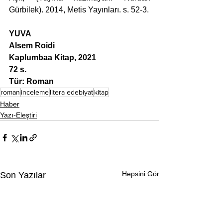
Gürbilek). 2014, Metis Yayınları. s. 52-3.
YUVA
Alsem Roidi
Kaplumbaa Kitap, 2021
72 s.
Tür: Roman
roman
inceleme
litera edebiyat
kitap
Haber
Yazı-Eleştiri
Hepsini Gör
Son Yazılar