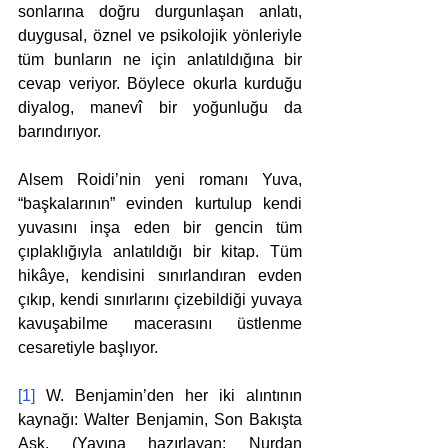
sonlarına doğru durgunlaşan anlatı, 
duygusal, öznel ve psikolojik yönleriyle 
tüm bunların ne için anlatıldığına bir 
cevap veriyor. Böylece okurla kurduğu 
diyalog, manevî bir yoğunluğu da 
barındırıyor. 
Alsem Roidi’nin yeni romanı Yuva, 
“başkalarının” evinden kurtulup kendi 
yuvasını inşa eden bir gencin tüm 
çıplaklığıyla anlatıldığı bir kitap. Tüm 
hikâye, kendisini sınırlandıran evden 
çıkıp, kendi sınırlarını çizebildiği yuvaya 
kavuşabilme macerasını üstlenme 
cesaretiyle başlıyor. 
[1]
 W. Benjamin’den her iki alıntının 
kaynağı: Walter Benjamin, Son Bakışta 
Aşk, (Yayına hazırlayan: Nurdan 