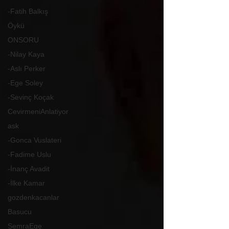
-Fatih Balkış
Öykü
ONSORU
-Nilay Kaya
-Aslı Perker
-Ege Soley
-Sevinç Koçak
CevirmeniAnlatiyor
ask
-Gonca Vuslateri
-Fadime Uslu
-İnanç Avadit
-İlke Kamar
gozdenkacanlar
Basucu
SemraEge