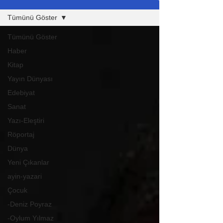
Tümünü Göster
Tümünü Göster
Haber
Kitap
Yayın Dünyası
Edebiyat
Sanat
Yazı-Eleştiri
Röportaj
Dünya
Yeni Çıkanlar
ayin-yazari
Çocuk
-Deniz Poyraz
-Oylum Yılmaz