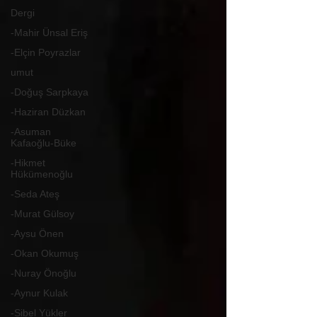
Dergi
-Mahir Ünsal Eriş
-Elçin Poyrazlar
umut
-Doğuş Sarpkaya
-Haziran Düzkan
-Asuman
Kafaoğlu-Büke
-Hikmet
Hükümenoğlu
-Seda Ateş
-Murat Gülsoy
-Aysu Önen
-Okan Okumuş
-Nuray Önoğlu
-Aynur Kulak
-Sibel Yükler