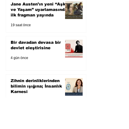
Jane Austen’ın yeni “Aşk
ve Yaşam” uyarlamasından
ilk fragman yayında
19 saat önce
Bir davadan devasa bir
devlet eleştirisine
4 gün önce
Zihnin derinliklerinden
bilimin ışığına; İnsanlık
Karnesi
5 gün önce
Öykü: Pembe Bornoz
6 gün önce