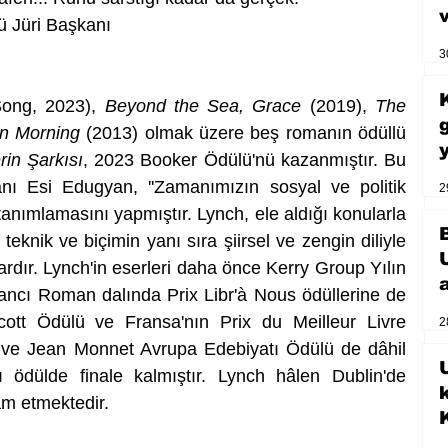
ü Jüri Başkanı
3
Song, 2023), 
Beyond the Sea, Grace
 (2019), 
The 
n Morning
 (2013) olmak üzere beş romanın ödüllü 
in Şarkısı
, 2023 Booker Ödülü'nü kazanmıştır. Bu 
nı Esi Edugyan, ''Zamanımızın sosyal ve politik 
2
tanımlamasını yapmıştır. Lynch, ele aldığı konularla 
, teknik ve biçimin yanı sıra şiirsel ve zengin diliyle 
dır. Lynch'in eserleri daha önce Kerry Group Yılın 
ncı Roman dalında Prix Libr'à Nous ödüllerine de 
cott Ödülü ve Fransa'nın Prix du Meilleur Livre 
2
e ve Jean Monnet Avrupa Edebiyatı Ödülü de dâhil 
U
 ödülde finale kalmıştır. Lynch hâlen Dublin'de 
m etmektedir.