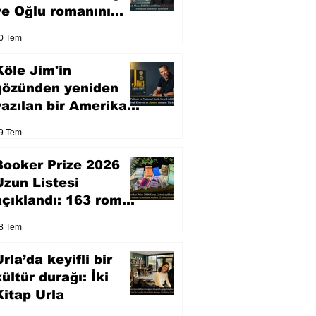
ve Oğlu romanını
sinemaya uyarlıyor
0 Tem
Köle Jim'in
gözünden yeniden
yazılan bir Amerikan
klasiği
9 Tem
Booker Prize 2026
Uzun Listesi
açıklandı: 163 roman
arasından seçilen 13
8 Tem
eser yarışacak
rla’da keyifli bir
kültür durağı: İki
Kitap Urla