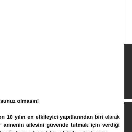
usunuz olmasın!
on 10 yılın en etkileyici yapıtlarından biri 
olarak 
r annenin ailesini güvende tutmak için verdiği 