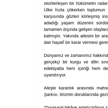
otoriterleşen bir hükümetin radarı
Ülke hızla çökerken toplumun 
karşısında gözleri körleşmiş ins
adadığı yaşam düzenini sürdüre
tamamen dışında gelişen olaylara 
kalmıştır. Yakında ailesini bir ar
dair hayatî bir karar vermesi gerek
Dünyamız ve zamanımız hakkında b
gerçekçi bir kurgu ve dilin sını
edebiyatta hem içeriği hem de 
uyandırıyor.
Ateşle karanlık arasında mahsu
Şarkısı
, lirizmin doruklarında gezi
''Duygusal hikâye anlatıcılığının z