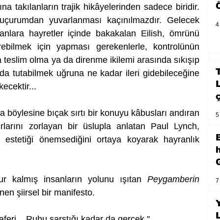
na takılanların trajik hikâyelerinden sadece biridir. 
uçurumdan yuvarlanması kaçınılmazdır. Gelecek 
4
anlara hayretler içinde bakakalan Eilish, ömrünü 
bilmek için yapması gerekenlerle, kontrolünün 
teslim olma ya da direnme ikilemi arasında sıkışıp 
ada tutabilmek uğruna ne kadar ileri gidebileceğine 
ecektir... 
öylesine bıçak sırtı bir konuyu kâbusları andıran 
5
rlarını zorlayan bir üslupla anlatan Paul Lynch, 
estetiği önemsediğini ortaya koyarak hayranlık 
r kalmış insanların yolunu ışıtan 
Peygamberin 
7
nen şiirsel bir manifesto.
aferi... Ruhu sarstığı kadar da gerçek.''