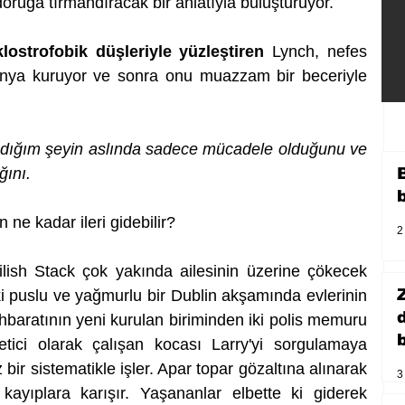
oruğa tırmandıracak bir anlatıyla buluşturuyor.
lostrofobik düşleriyle yüzleştiren
 Lynch, nefes 
ünya kuruyor ve sonra onu muazzam bir beceriyle 
ndığım şeyin aslında sadece mücadele olduğunu ve 
ğını.
n ne kadar ileri gidebilir?
2
lish Stack çok yakında ailesinin üzerine çökecek 
ki puslu ve yağmurlu bir Dublin akşamında evlerinin 
ihbaratının yeni kurulan biriminden iki polis memuru 
b
tici olarak çalışan kocası Larry'yi sorgulamaya 
 bir sistematikle işler. Apar topar gözaltına alınarak 
3
ayıplara karışır. Yaşananlar elbette ki giderek 