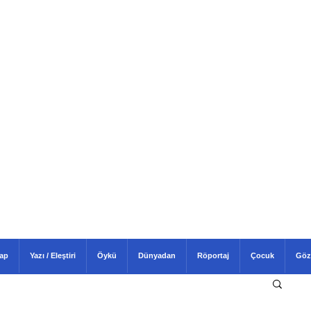
tap
Yazı / Eleştiri
Öykü
Dünyadan
Röportaj
Çocuk
Göz