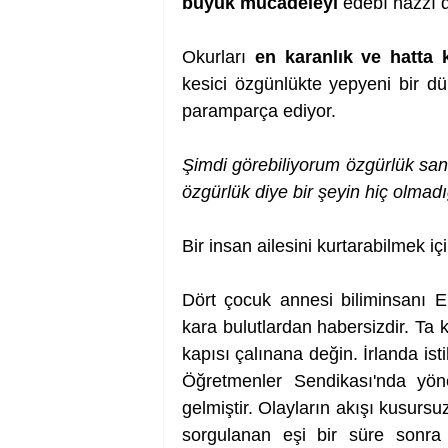
büyük mücadeleyi
 edebî hazzı d
Okurları 
en karanlık ve hatta k
kesici özgünlükte yepyeni bir d
paramparça ediyor.
Şimdi görebiliyorum özgürlük sa
özgürlük diye bir şeyin hiç olmadı
Bir insan ailesini kurtarabilmek içi
Dört çocuk annesi biliminsanı Ei
kara bulutlardan habersizdir. Ta 
kapısı çalınana değin. İrlanda ist
Öğretmenler Sendikası'nda yöne
gelmiştir. Olayların akışı kusursuz
sorgulanan eşi bir süre sonra k