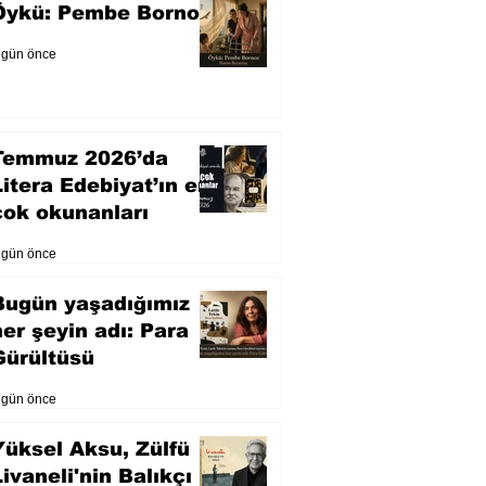
Öykü: Pembe Bornoz
 gün önce
Temmuz 2026’da
Litera Edebiyat’ın en
çok okunanları
 gün önce
Bugün yaşadığımız
her şeyin adı: Para
Gürültüsü
 gün önce
Yüksel Aksu, Zülfü
Livaneli'nin Balıkçı