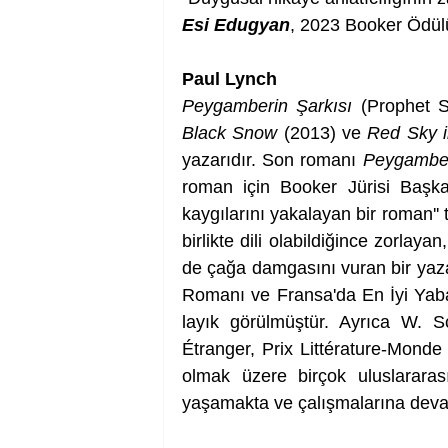
Esi Edugyan
, 2023 Booker Ödül
Paul Lynch
Peygamberin Şarkısı
 (Prophet 
Black Snow
 (2013) ve 
Red Sky i
yazarıdır. Son romanı 
Peygamber
roman için Booker Jürisi Başka
kaygılarını yakalayan bir roman'' 
birlikte dili olabildiğince zorlayan
de çağa damgasını vuran bir yazar
Romanı ve Fransa'da En İyi Yaba
layık görülmüştür. Ayrıca W. S
Étranger, Prix Littérature-Mond
olmak üzere birçok uluslararası
yaşamakta ve çalışmalarına deva