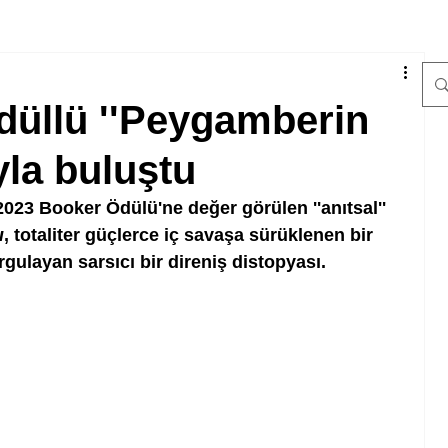
düllü ''Peygamberin
yla buluştu
2023 Booker Ödülü'ne değer görülen ''anıtsal'' 
ı
, totaliter güçlerce iç savaşa sürüklenen bir 
gulayan sarsıcı bir direniş distopyası. 