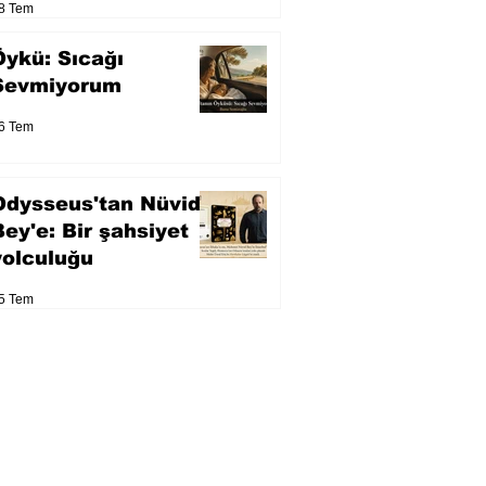
8 Tem
Öykü: Sıcağı
Sevmiyorum
6 Tem
Odysseus'tan Nüvid
Bey'e: Bir şahsiyet
yolculuğu
5 Tem