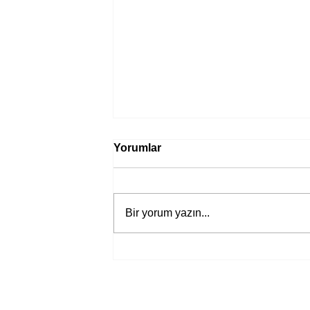
Yorumlar
Bir yorum yazın...
Bir davadan devasa bir devlet
eleştirisine