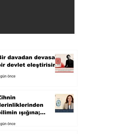
Bir davadan devasa
bir devlet eleştirisine
 gün önce
Zihnin
derinliklerinden
ilimin ışığına;
İnsanlık Karnesi
 gün önce