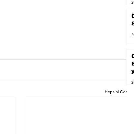
2
2
2
Hepsini Gör