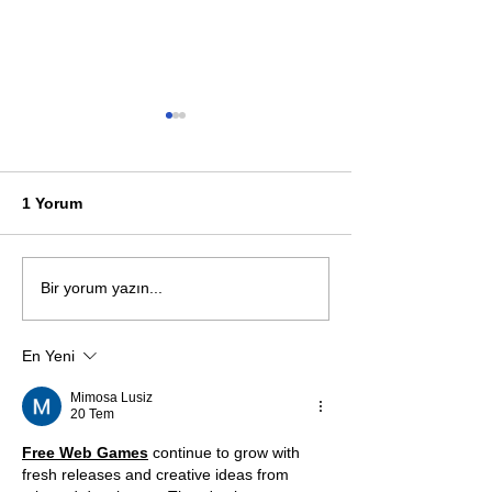
1 Yorum
Öykü: Pembe B
Zihnin derinliklerinden
Bir yorum yazın...
bilimin ışığına; İnsanlık
Karnesi
En Yeni
Mimosa Lusiz
20 Tem
Free Web Games
 continue to grow with 
fresh releases and creative ideas from 