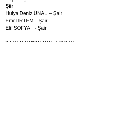
Şiir
Hülya Deniz ÜNAL  – Şair
Emel İRTEM – Şair
Elif SOFYA    - Şair 
9-ESER GÖNDERME ADRESİ
Mail: 
konakoykuyarisma@gmail.com
Yarışma Koordinatörü: Aslı Yapağılı
İletişim Numarası: 0507 4722107
Web Adresi: 
www.konak.bel.tr
öykü
şiir
öykü yarışması
kısa öykü
Haber
Yayın Dünyası
Edebiyat
Hepsini Gör
Son Yazılar