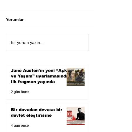
Yorumlar
Bir davadan devasa bir
Zihnin derinlik
Bir yorum yazın...
devlet eleştirisine
bilimin ışığına;
Karnesi
Jane Austen’ın yeni “Aşk
ve Yaşam” uyarlamasından
ilk fragman yayında
2 gün önce
Bir davadan devasa bir
devlet eleştirisine
4 gün önce