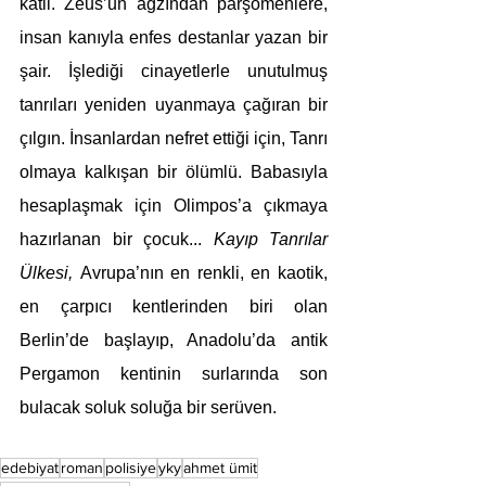
katil. Zeus’un ağzından parşomenlere, 
insan kanıyla enfes destanlar yazan bir 
şair. İşlediği cinayetlerle unutulmuş 
tanrıları yeniden uyanmaya çağıran bir 
çılgın. İnsanlardan nefret ettiği için, Tanrı 
olmaya kalkışan bir ölümlü. Babasıyla 
hesaplaşmak için Olimpos’a çıkmaya 
hazırlanan bir çocuk... 
Kayıp Tanrılar 
Ülkesi, 
Avrupa’nın en renkli, en kaotik, 
en çarpıcı kentlerinden biri olan 
Berlin’de başlayıp, Anadolu’da antik 
Pergamon kentinin surlarında son 
bulacak soluk soluğa bir serüven.
edebiyat
roman
polisiye
yky
ahmet ümit