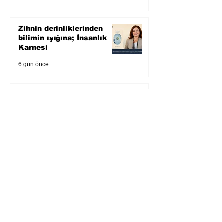
Zihnin derinliklerinden
bilimin ışığına; İnsanlık
Karnesi
6 gün önce
Öykü: Pembe Bornoz
7 gün önce
Temmuz 2026’da Litera
Edebiyat’ın en çok
okunanları
2 Ağu