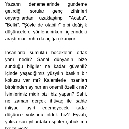
Yazarın denemelerinde gündeme 
getirdiği sorular genç zihinleri 
önyargılardan uzaklaştırıp, ''Acaba'', 
''Belki'', ''Şöyle de olabilir'' gibi değişik 
düşüncelere yönlendirirken; içlerindeki 
araştırmacı ruhu da açığa çıkarıyor. 
İnsanlarla sümüklü böceklerin ortak 
yanı nedir? Sanal dünyanın bize 
sunduğu bilgiler ne kadar güvenli? 
İçinde yaşadığımız yüzyılın baskın bir 
kokusu var mı? Kalemlerle insanları 
birbirinden ayıran en önemli özellik ne? 
İsimlerimiz midir bizi biz yapan? Sahi, 
ne zaman gerçek ihtiyaç ile sahte 
ihtiyacı ayırt edemeyecek kadar 
düşünce yoksunu olduk biz? Eyvah, 
yoksa son yıllardaki espriler çabuk mu 
bayatlıyor?