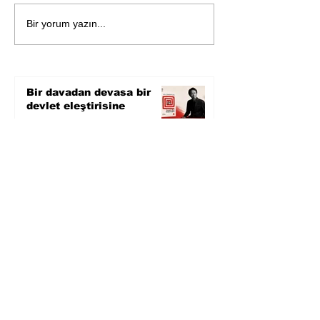
Öykü: Pembe B
Zihnin derinliklerinden
Bir yorum yazın...
bilimin ışığına; İnsanlık
Karnesi
Bir davadan devasa bir
devlet eleştirisine
5 saat önce
Zihnin derinliklerinden
bilimin ışığına; İnsanlık
Karnesi
1 gün önce
Öykü: Pembe Bornoz
2 gün önce