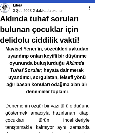
Litera
3 Şub 2023
2 dakikada okunur
Aklında tuhaf soruları
bulunan çocuklar için
delidolu ciddilik vakti!
Mavisel Yener'in, sözcükleri uykudan 
uyandırıp onları keyifli bir düşünme 
oyununda buluşturduğu 
Aklımda 
Tuhaf Sorular
; hayata dair merak 
uyandırıcı, sorgulatan, felsefi yönü 
ağır basan konuları odağına alan bir 
denemeler toplamı.
Denemenin özgür bir yazı türü olduğunu 
göstermek amacıyla hazırlanan kitap, 
çocukları türün incelikleriyle 
tanıştırmakla kalmıyor aynı zamanda 