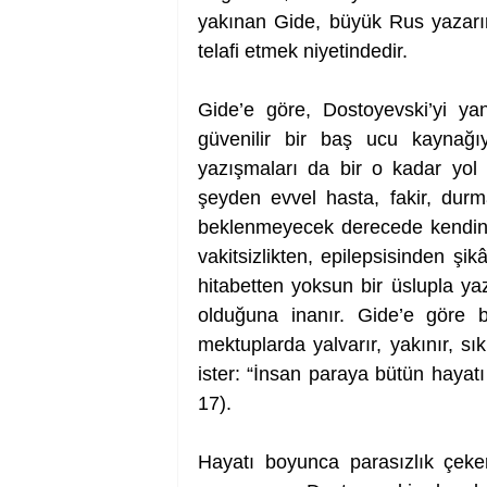
yakınan Gide, büyük Rus yazarını
telafi etmek niyetindedir.
Gide’e göre, Dostoyevski’yi ya
güvenilir bir baş ucu kaynağı
yazışmaları da bir o kadar yol 
şeyden evvel hasta, fakir, durm
beklenmeyecek derecede kendini i
vakitsizlikten, epilepsisinden ş
hitabetten yoksun bir üslupla ya
olduğuna inanır. Gide’e göre bu
mektuplarda yalvarır, yakınır, sıkış
ister: “İnsan paraya bütün hayatı
17).
Hayatı boyunca parasızlık çeke