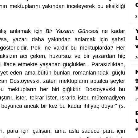
n mektuplarını yakından inceleyerek bu eksikliği 
3
nlış anlamak için 
Bir Yazarın Güncesi
 ne kadar 
ysa, yazarı daha yakından anlamak için şahsî 
göstericidir. Peki ne vardır bu mektuplarda? Her 
aksızın acı çeken, huzursuz ve bir yazardan hiç 
3
fade etmekte yaşanan güçlükler... Parasızlıktan, 
ikâyet eden ama bütün bunları romanlarındaki güçlü 
zan Dostoyevski, zaten mektupların aptalca şeyler 
 mektupların her biri çığlıktır. Dostoyevski bu 
tırır, ister, tekrar ister, ısrarla ister, mütemadiyen 
2
 boyunca ancak bir kez bu kadar ihtiyaç duyar” (s. 
n, para için çalışan, ama asla sadece para için 