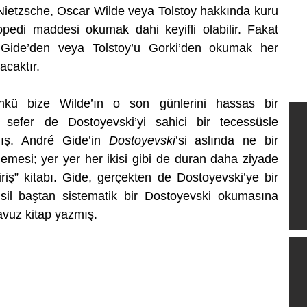
ietzsche, Oscar Wilde veya Tolstoy hakkında kuru 
lopedi maddesi okumak dahi keyifli olabilir. Fakat 
ı Gide’den veya Tolstoy’u Gorki’den okumak her 
caktır. 
nkü bize Wilde’ın o son günlerini hassas bir 
sefer de Dostoyevski’yi sahici bir tecessüsle 
ış. André Gide’in 
Dostoyevski
’si aslında ne bir 
lemesi; yer yer her ikisi gibi de duran daha ziyade 
riş” kitabı. Gide, gerçekten de Dostoyevski’ye bir 
il baştan sistematik bir Dostoyevski okumasına 
lavuz kitap yazmış.