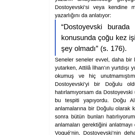
Dostoyevski’si veya kendine ma
yazarlığını da anlatıyor: 
“Dostoyevski burada k
konusunda çoğu kez işi
şey olmadı” (s. 176).
Seneler seneler evvel, daha bir l
yutarken, Attilâ İlhan’ın yurtdışı y
okumuş ve hiç unutmamıştım. K
Dostoyevski’yi bir Doğulu oldu
hatırlamıyorsam da Dostoyevski u
bu tespiti yapıyordu. Doğu Alm
anlamalarına bir Doğulu olarak k
sonra bütün bunları hatırlıyorum
anlamaları gerektiğini anlatmayı
Vogué’nin, Dostoyevski’nin deh