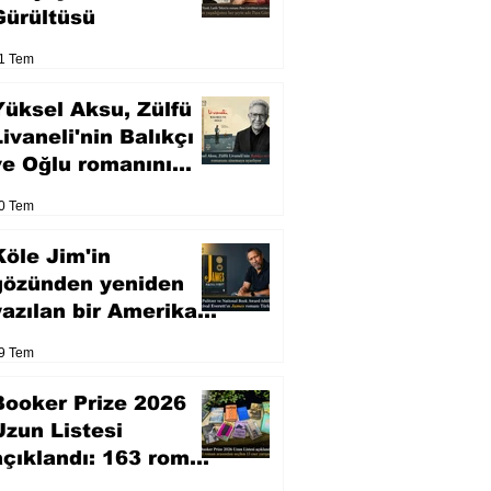
Gürültüsü
1 Tem
Yüksel Aksu, Zülfü
Livaneli'nin Balıkçı
ve Oğlu romanını
sinemaya uyarlıyor
0 Tem
Köle Jim'in
gözünden yeniden
yazılan bir Amerikan
klasiği
9 Tem
Booker Prize 2026
Uzun Listesi
açıklandı: 163 roman
arasından seçilen 13