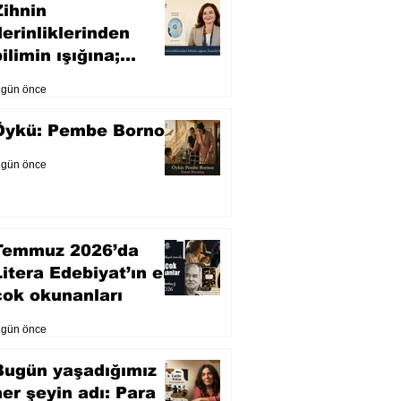
Zihnin
derinliklerinden
ilimin ışığına;
İnsanlık Karnesi
 gün önce
Öykü: Pembe Bornoz
 gün önce
Temmuz 2026’da
Litera Edebiyat’ın en
çok okunanları
 gün önce
Bugün yaşadığımız
her şeyin adı: Para