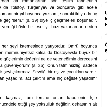
rdan da romanlarının son teslim tarihlerinin 
2
 da Tolstoy, Turgenyev ve Gonçarov gibi acele 
U
omanı bir yıl boyunca yazsam, sonraki iki ya da üç 
 geçirsem,” (s. 19) diye iç geçirmeleri boşunadır. 
verdiği böyle bir teselliyi, bazı yazarlardan neden 
2
 her şeyi istemesinde yatıyordur. Ömrü boyunca 
nden memnuniyetsiz kalsa da Dostoyevski büyük bir 
ne güçlerimin değerini ne de yeteneğimin derecesini 
2
ra güveniyorum” (s. 25). Onun tatminsizliği sadece 
 şeyi çıkarmaz. Sevdiği bir eşi ve çocukları vardır. 
an yaşadım, acı çektim ama hiç değilse yaşadım” 
n kaçmaz; tam tersine onları kabullenir. İşte 
adele ettiği şey yoksulluk değildir, dehasının alt 