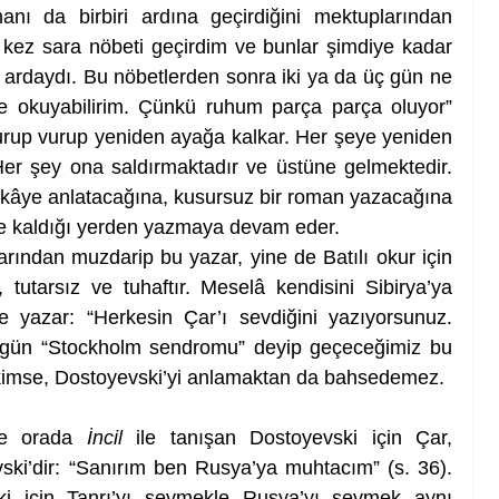
nı da birbiri ardına geçirdiğini mektuplarından 
ç kez sara nöbeti geçirdim ve bunlar şimdiye kadar 
t ardaydı. Bu nöbetlerden sonra iki ya da üç gün ne 
de okuyabilirim. Çünkü ruhum parça parça oluyor” 
urup vurup yeniden ayağa kalkar. Her şeye yeniden 
er şey ona saldırmaktadır ve üstüne gelmektedir. 
 hikâye anlatacağına, kusursuz bir roman yazacağına 
ve kaldığı yerden yazmaya devam eder.
arından muzdarip bu yazar, yine de Batılı okur için 
 tutarsız ve tuhaftır. Meselâ kendisini Sibirya’ya 
e yazar: “Herkesin Çar’ı sevdiğini yazıyorsunuz. 
gün “Stockholm sendromu” deyip geçeceğimiz bu 
kimse, Dostoyevski’yi anlamaktan da bahsedemez. 
 ve orada 
İncil
 ile tanışan Dostoyevski için Çar, 
ki’dir: “Sanırım ben Rusya’ya muhtacım” (s. 36). 
i için Tanrı’yı sevmekle Rusya’yı sevmek aynı 