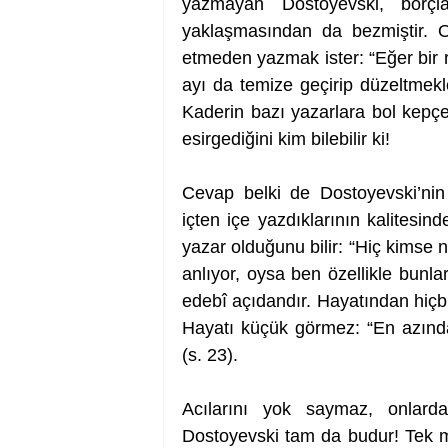
yazmayan Dostoyevski, borçla
yaklaşmasından da bezmiştir. O
etmeden yazmak ister: “Eğer bir r
ayı da temize geçirip düzeltmekle
Kaderin bazı yazarlara bol kepçe 
esirgediğini kim bilebilir ki!
Cevap belki de Dostoyevski’nin
içten içe yazdıklarının kalitesi
yazar olduğunu bilir: “Hiç kimse 
anlıyor, oysa ben özellikle bunla
edebî açıdandır. Hayatından hiçbir
Hayatı küçük görmez: “En azınd
(s. 23). 
Acılarını yok saymaz, onlarda
Dostoyevski tam da budur! Tek müc