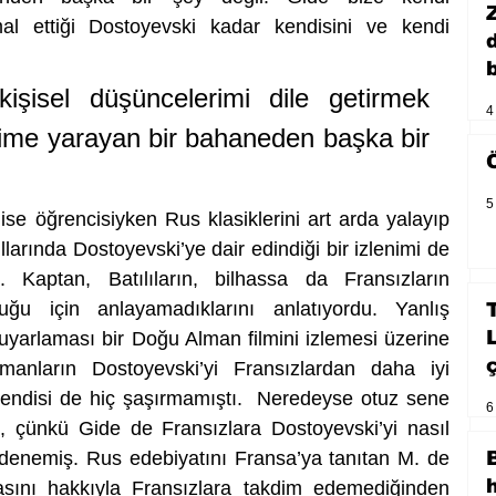
l ettiği Dostoyevski kadar kendisini ve kendi 
b
işisel düşüncelerimi dile getirmek 
4
me yarayan bir bahaneden başka bir 
5
ise öğrencisiyken Rus klasiklerini art arda yalayıp 
ıllarında Dostoyevski’ye dair edindiği bir izlenimi de 
aptan, Batılıların, bilhassa da Fransızların 
ğu için anlayamadıklarını anlatıyordu. Yanlış 
yarlaması bir Doğu Alman filmini izlemesi üzerine 
anların Dostoyevski’yi Fransızlardan daha iyi 
endisi de hiç şaşırmamıştı.  Neredeyse otuz sene 
6
, çünkü Gide de Fransızlara Dostoyevski’yi nasıl 
 denemiş. Rus edebiyatını Fransa’ya tanıtan M. de 
asını hakkıyla Fransızlara takdim edemediğinden 