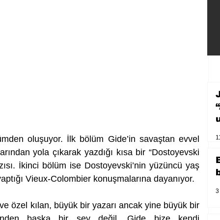
mden oluşuyor. İlk bölüm Gide’in savaştan evvel 
1
rından yola çıkarak yazdığı kısa bir “Dostoyevski 
zısı. İkinci bölüm ise Dostoyevski’nin yüzüncü yaş 
yaptığı Vieux-Colombier konuşmalarına dayanıyor.
3
 ve özel kılan, büyük bir yazarı ancak yine büyük bir 
ğinden başka bir şey değil. Gide bize kendi 