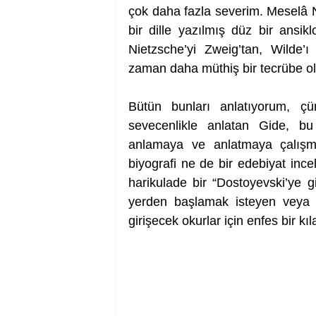
çok daha fazla severim. Meselâ N
bir dille yazılmış düz bir ansik
Nietzsche’yi Zweig’tan, Wilde’
zaman daha müthiş bir tecrübe ola
Bütün bunları anlatıyorum, çü
sevecenlikle anlatan Gide, bu 
anlamaya ve anlatmaya çalışm
biyografi ne de bir edebiyat ince
harikulade bir “Dostoyevski’ye gi
yerden başlamak isteyen veya s
girişecek okurlar için enfes bir kı