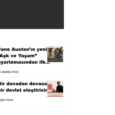
Jane Austen’ın yeni
“Aşk ve Yaşam”
uyarlamasından ilk
fragman yayında
1 dakika önce
Bir davadan devasa
bir devlet eleştirisine
 gün önce