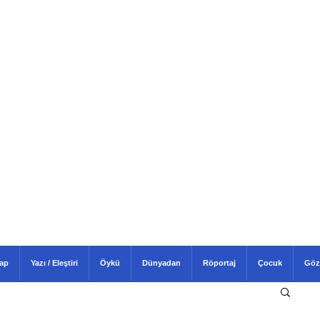
tap
Yazı / Eleştiri
Öykü
Dünyadan
Röportaj
Çocuk
Göz