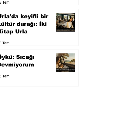
8 Tem
eser yarışacak
rla’da keyifli bir
kültür durağı: İki
Kitap Urla
8 Tem
Öykü: Sıcağı
Sevmiyorum
6 Tem