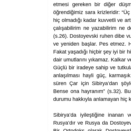
etmesi gereken bir diğer düşma
öğrendiğimiz sara krizleridir: “Ü
hiç olmadığı kadar kuvvetli ve ar
çalışabilirim ne yazabilirim ne 
(s.26). Dostoyevski ruhen dibe v
ve yeniden başlar. Pes etmez. H
Fakat yaşadığı hiçbir şey iyi bir
dair umutlarını yıkamaz. Kalkar 
Güçlü bir iradeye sahip ve tutkul
anlaşılması hayli güç, karmaşık,
süren Çar için Sibirya’dan şöyl
Bense ona hayranım” (s.32). Bu
durumu hakkıyla anlamayan hiç 
Sibirya’da iyileştiğine inanan
Rusya’dır ve Rusya da Dostoyevs
Bir Ortodoks olarak Dostoyevsk