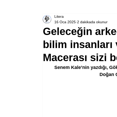
Litera
16 Oca 2025
2 dakikada okunur
Geleceğin arkeol
bilim insanları 
Macerası sizi b
Senem Kale’nin yazdığı, Gök
Doğan Ç