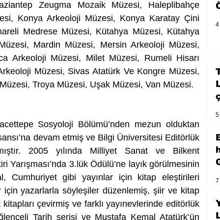
Gaziantep Zeugma Mozaik Müzesi, Haleplibahçe 
i, Konya Arkeoloji Müzesi, Konya Karatay Çini 
4
nareli Medrese Müzesi, Kütahya Müzesi, Kütahya 
 Müzesi, Mardin Müzesi, Mersin Arkeoloji Müzesi, 
 Arkeoloji Müzesi, Milet Müzesi, Rumeli Hisarı 
rkeoloji Müzesi, Sivas Atatürk Ve Kongre Müzesi, 
t Müzesi, Troya Müzesi, Uşak Müzesi, Van Müzesi.
5
cettepe Sosyoloji Bölümü’nden mezun olduktan 
nsı’na devam etmiş ve Bilgi Üniversitesi Editörlük 
ıştır. 2005 yılında Milliyet Sanat ve Bilkent 
iri Yarışması’nda 3.lük Ödülü’ne layık görülmesinin 
, Cumhuriyet gibi yayınlar için kitap eleştirileri 
7
 için yazarlarla söyleşiler düzenlemiş, şiir ve kitap 
kitapları çevirmiş ve farklı yayınevlerinde editörlük 
lenceli Tarih serisi ve Mustafa Kemal Atatürk’ün 