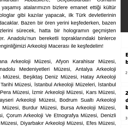
yaşamış atalarımızın bizlere emanet ettiği kültür 
loglar gibi kazılar yapacak, ilk Türk devletlerinin 
adacaklar. Bazen bir ören yerini keşfederken, bazen 
zlerini sürecek, hatta bir hologramın geçmişten 
ler. Anadolu’nun bereketli topraklarındaki binlerce 
zenginliğimizi Arkeoloji Macerası ile keşfedelim!
ana Arkeoloji Müzesi, Afyon Karahisar Müzesi, 
dolu Medeniyetleri Müzesi, Antalya Arkeoloji 
2
Müzesi, Beşiktaş Deniz Müzesi, Hatay Arkeoloji 
arihi Müzesi, İstanbul Arkeoloji Müzeleri, İstanbul 
era Müzesi, İzmir Arkeoloji Müzesi, Kars Müzesi, 
yseri Arkeoloji Müzesi, Bodrum Sualtı Arkeoloji 
b
üzesi, Burdur Müzesi, Bursa Arkeoloji Müzesi, 
i, Çorum Arkeoloji Ve Etnografya Müzesi, Denizli 
3
 Müzesi, Diyarbakır Arkeoloji Müzesi, Efes Müzesi, 