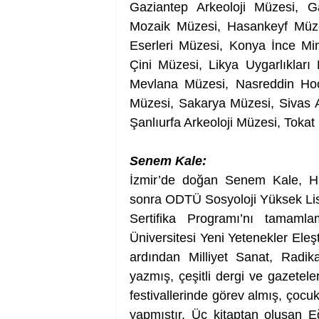
Gaziantep Arkeoloji Müzesi, 
Mozaik Müzesi, Hasankeyf Müzes
Eserleri Müzesi, Konya İnce Mi
Çini Müzesi, Likya Uygarlıkları
Mevlana Müzesi, Nasreddin Hoca
Müzesi, Sakarya Müzesi, Sivas A
Şanlıurfa Arkeoloji Müzesi, Toka
Senem Kale:
İzmir’de doğan Senem Kale, Ha
sonra ODTÜ Sosyoloji Yüksek Lisa
Sertifika Programı’nı tamamlam
Üniversitesi Yeni Yetenekler Eleşt
ardından Milliyet Sanat, Radikal
yazmış, çeşitli dergi ve gazeteler
festivallerinde görev almış, çocuk 
yapmıştır. Üç kitaptan oluşan Eğ