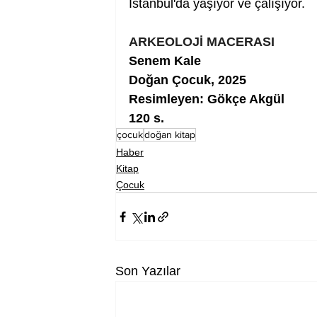
İstanbul'da yaşıyor ve çalışıyor.
ARKEOLOJİ MACERASI
Senem Kale
Doğan Çocuk, 2025
Resimleyen: Gökçe Akgül
120 s.
çocuk
doğan kitap
Haber
Kitap
Çocuk
Son Yazılar