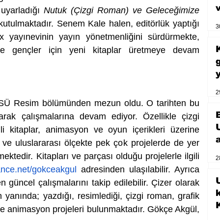
 uyarladığı 
Nutuk
(Çizgi Roman) ve Geleceğimize 
kutulmaktadır. Senem Kale halen, editörlük yaptığı 
3
 yayınevinin yayın yönetmenliğini sürdürmekte, 
ve gençler için yeni kitaplar üretmeye devam 
2
SÜ Resim bölümünden mezun oldu. O tarihten bu 
arak çalışmalarına devam ediyor. Özellikle çizgi 
i kitaplar, animasyon ve oyun içerikleri üzerine 
 ve uluslararası ölçekte pek çok projelerde de yer 
tedir. Kitapları ve parçası olduğu projelerle ilgili 
2
nce.net/gokceakgul
 adresinden ulaşılabilir. Ayrıca 
U
güncel çalışmalarını takip edilebilir. Çizer olarak 
yanında; yazdığı, resimlediği, çizgi roman, grafik 
 ve animasyon projeleri bulunmaktadır. Gökçe Akgül, 