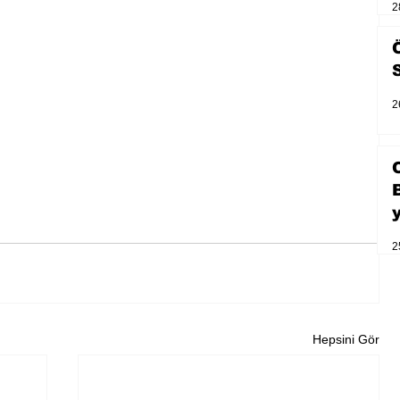
2
2
2
Hepsini Gör