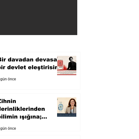
Bir davadan devasa
bir devlet eleştirisine
 gün önce
Zihnin
derinliklerinden
ilimin ışığına;
İnsanlık Karnesi
 gün önce