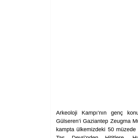
Arkeoloji Kampı’nın genç konu
Gülseren’i Gaziantep Zeugma Müz
kampta ülkemizdeki 50 müzede ye
Taş Devri’nden Hititlere, Hu