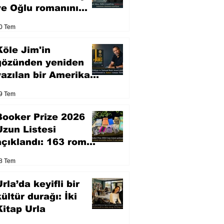
ve Oğlu romanını
sinemaya uyarlıyor
0 Tem
Köle Jim'in
gözünden yeniden
yazılan bir Amerikan
klasiği
9 Tem
Booker Prize 2026
Uzun Listesi
açıklandı: 163 roman
arasından seçilen 13
8 Tem
eser yarışacak
rla’da keyifli bir
kültür durağı: İki
Kitap Urla