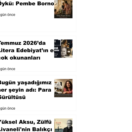
Öykü: Pembe Bornoz
 gün önce
Temmuz 2026’da
Litera Edebiyat’ın en
çok okunanları
 gün önce
Bugün yaşadığımız
her şeyin adı: Para
Gürültüsü
 gün önce
Yüksel Aksu, Zülfü
Livaneli'nin Balıkçı