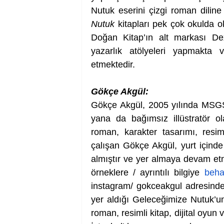
Nutuk eserini çizgi roman diline
Nutuk 
kitapları pek çok okulda o
Doğan Kitap’ın alt markası Dex
yazarlık atölyeleri yapmakta 
etmektedir.
Gökçe Akgül:
Gökçe Akgül, 2005 yılında MSG
yana da bağımsız illüstratör ol
roman, karakter tasarımı, resiml
çalışan Gökçe Akgül, yurt içinde
almıştır ve yer almaya devam etmek
örneklere / ayrıntılı bilgiye 
beha
instagram/ gokceakgul adresinden 
yer aldığı Geleceğimize Nutuk’un 
roman, resimli kitap, dijital oyun