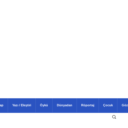
tap
Yazı / Eleştiri
Öykü
Dünyadan
Röportaj
Çocuk
Göz