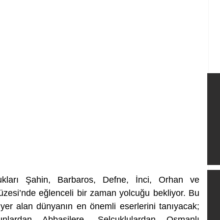
kları Şahin, Barbaros, Defne, İnci, Orhan ve 
esi’nde eğlenceli bir zaman yolcuğu bekliyor. Bu 
r alan dünyanın en önemli eserlerini tanıyacak; 
nlardan Abbasilere, Selçuklulardan Osmanlı 