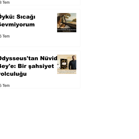
8 Tem
Öykü: Sıcağı
Sevmiyorum
6 Tem
Odysseus'tan Nüvid
Bey'e: Bir şahsiyet
yolculuğu
5 Tem