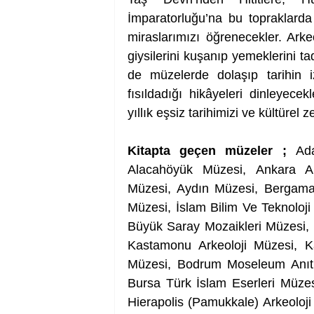
İmparatorluğu’na bu topraklarda 
miraslarımızı öğrenecekler. Arkeo
giysilerini kuşanıp yemeklerini t
de müzelerde dolaşıp tarihin i
fısıldadığı hikâyeleri dinleyecek
yıllık eşsiz tarihimizi ve kültürel 
Kitapta geçen müzeler ; 
Ad
Alacahöyük Müzesi, Ankara Ana
Müzesi, Aydın Müzesi, Bergama 
Müzesi, İslam Bilim Ve Teknoloji T
Büyük Saray Mozaikleri Müzesi, P
Kastamonu Arkeoloji Müzesi, Ka
Müzesi, Bodrum Moseleum Anıt M
Bursa Türk İslam Eserleri Müzes
Hierapolis (Pamukkale) Arkeoloji