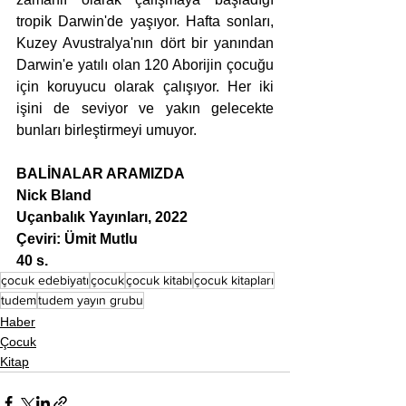
tropik Darwin'de yaşıyor. Hafta sonları, 
Kuzey Avustralya'nın dört bir yanından 
Darwin'e yatılı olan 120 Aborijin çocuğu 
için koruyucu olarak çalışıyor. Her iki 
işini de seviyor ve yakın gelecekte 
bunları birleştirmeyi umuyor.
BALİNALAR ARAMIZDA
Nick Bland
Uçanbalık Yayınları, 2022
Çeviri: Ümit Mutlu
40 s.
çocuk edebiyatı
çocuk
çocuk kitabı
çocuk kitapları
tudem
tudem yayın grubu
Haber
Çocuk
Kitap