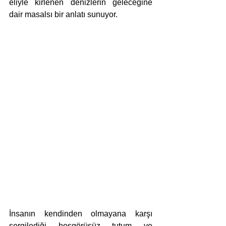
eliyle kirlenen denizlerin geleceğine 
dair masalsı bir anlatı sunuyor. 
İnsanın kendinden olmayana karşı 
sergilediği hoşgörüsüz tutum ve 