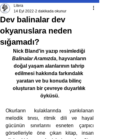
Litera
14 Eyl 2022
2 dakikada okunur
Dev balinalar dev
okyanuslara neden
sığamadı?
Nick Bland'in yazıp resimlediği 
Balinalar Aramızda
, hayvanların 
doğal yaşam alanlarının tahrip 
edilmesi hakkında farkındalık 
yaratan ve bu konuda bilinç 
oluşturan bir çevreye duyarlılık 
öyküsü.
Okurların kulaklarında yankılanan 
melodik tınısı, ritmik dili ve hayal 
gücünün sınırlarını esneten çarpıcı 
görselleriyle öne çıkan kitap, insan 