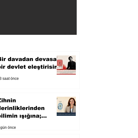
Bir davadan devasa
bir devlet eleştirisine
3 saat önce
Zihnin
derinliklerinden
ilimin ışığına;
İnsanlık Karnesi
 gün önce