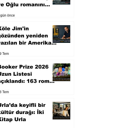
ve Oğlu romanını
sinemaya uyarlıyor
 gün önce
Köle Jim'in
gözünden yeniden
yazılan bir Amerikan
klasiği
9 Tem
Booker Prize 2026
Uzun Listesi
açıklandı: 163 roman
arasından seçilen 13
8 Tem
eser yarışacak
rla’da keyifli bir
kültür durağı: İki
Kitap Urla