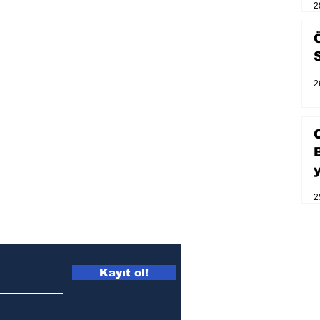
2
2
2
Kayıt ol!