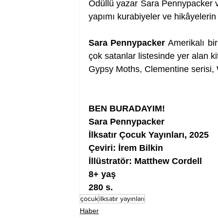
Ödüllü yazar Sara Pennypacker ve 
yapımı kurabiyeler ve hikâyeleri
Sara Pennypacker 
Amerikalı bir
çok satanlar listesinde yer alan k
Gypsy Moths, Clementine serisi, W
BEN BURADAYIM!
Sara Pennypacker 
İlksatır Çocuk Yayınları, 2025
Çeviri: İrem Bilkin
İllüstratör: Matthew Cordell
8+ yaş
280 s.
çocuk
ilksatır yayınları
Haber