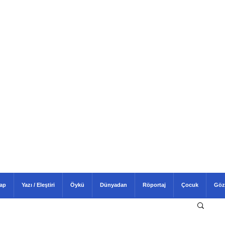
tap
Yazı / Eleştiri
Öykü
Dünyadan
Röportaj
Çocuk
Göz