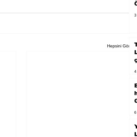
3
Hepsini Gör
4
6