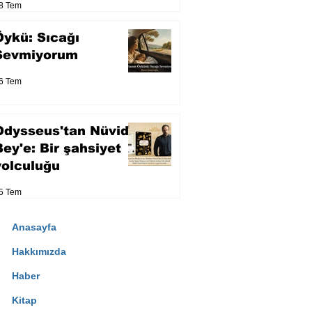
8 Tem
Öykü: Sıcağı
Sevmiyorum
6 Tem
Odysseus'tan Nüvid
Bey'e: Bir şahsiyet
yolculuğu
5 Tem
Anasayfa
Hakkımızda
Haber
Kitap