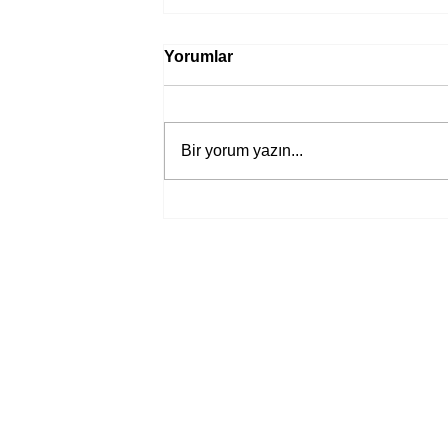
Yorumlar
Bir yorum yazın...
Bir davadan devasa bir devlet
eleştirisine