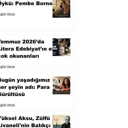
Öykü: Pembe Bornoz
 gün önce
Temmuz 2026’da
Litera Edebiyat’ın en
çok okunanları
 gün önce
Bugün yaşadığımız
her şeyin adı: Para
Gürültüsü
 gün önce
Yüksel Aksu, Zülfü
Livaneli'nin Balıkçı