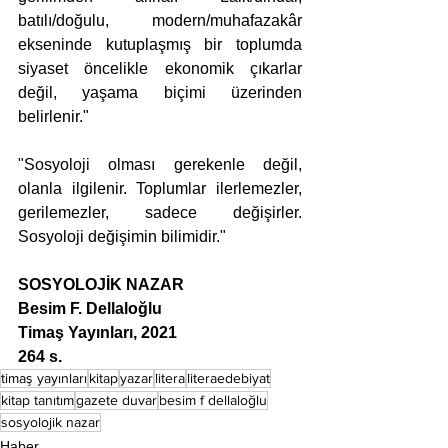
batılı/doğulu, modern/muhafazakâr 
ekseninde kutuplaşmış bir toplumda 
siyaset öncelikle ekonomik çıkarlar 
değil, yaşama biçimi üzerinden 
belirlenir."
"Sosyoloji olması gerekenle değil, 
olanla ilgilenir. Toplumlar ilerlemezler, 
gerilemezler, sadece değişirler. 
Sosyoloji değişimin bilimidir." 
SOSYOLOJİK NAZAR
Besim F. Dellaloğlu
Timaş Yayınları, 2021
264 s.
timaş yayınları
kitap
yazar
litera
literaedebiyat
kitap tanıtım
gazete duvar
besim f dellaloğlu
sosyolojik nazar
Haber