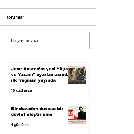
Yorumlar
Bir davadan devasa bir
Zihnin derinlik
Bir yorum yazın...
devlet eleştirisine
bilimin ışığına;
Karnesi
Jane Austen’ın yeni “Aşk
ve Yaşam” uyarlamasından
ilk fragman yayında
18 saat önce
Bir davadan devasa bir
devlet eleştirisine
4 gün önce