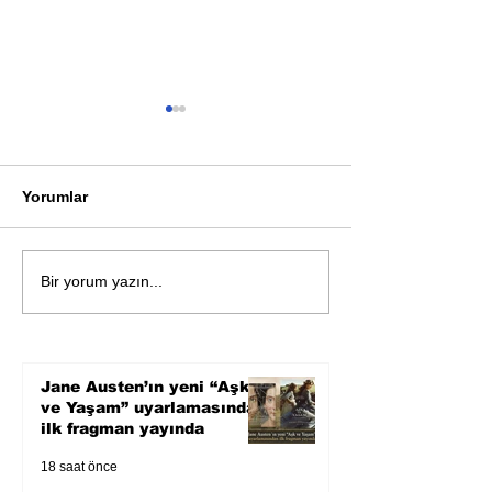
Yorumlar
Bir davadan devasa bir
Zihnin derinlik
Bir yorum yazın...
devlet eleştirisine
bilimin ışığına;
Karnesi
Jane Austen’ın yeni “Aşk
ve Yaşam” uyarlamasından
ilk fragman yayında
18 saat önce