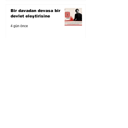
Bir davadan devasa bir
devlet eleştirisine
4 gün önce
Zihnin derinliklerinden
bilimin ışığına; İnsanlık
Karnesi
5 gün önce
Öykü: Pembe Bornoz
6 gün önce
Temmuz 2026’da Litera