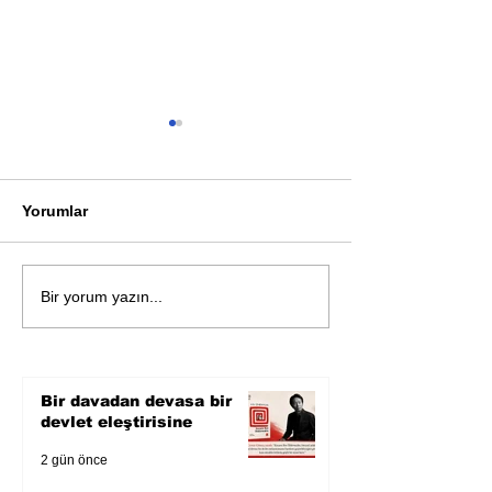
Yorumlar
Piumini'nin Güzelim
Heyecan dolu b
Bir yorum yazın...
Öyküler'i Türkçede
macerası: Kepl
Bir davadan devasa bir
devlet eleştirisine
2 gün önce