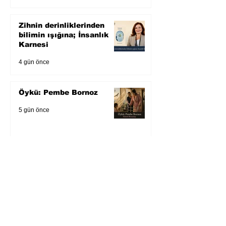
Zihnin derinliklerinden
bilimin ışığına; İnsanlık
Karnesi
4 gün önce
Öykü: Pembe Bornoz
5 gün önce
Temmuz 2026’da Litera
Edebiyat’ın en çok
okunanları
6 gün önce