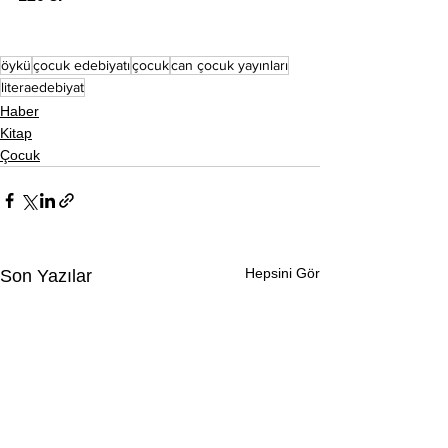
öykü
çocuk edebiyatı
çocuk
can çocuk yayınları
literaedebiyat
Haber
Kitap
Çocuk
Hepsini Gör
Son Yazılar