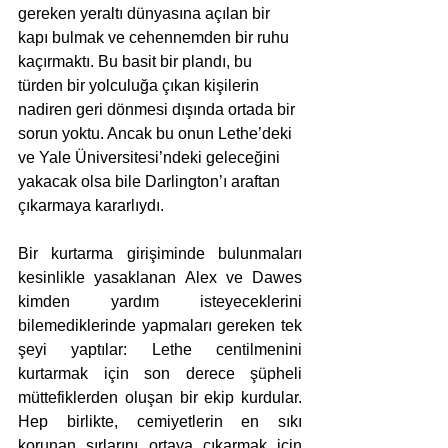
gereken yeraltı dünyasına açılan bir 
kapı bulmak ve cehennemden bir ruhu 
kaçırmaktı. Bu basit bir plandı, bu 
türden bir yolculuğa çıkan kişilerin 
nadiren geri dönmesi dışında ortada bir 
sorun yoktu. Ancak bu onun Lethe’deki 
ve Yale Üniversitesi’ndeki geleceğini 
yakacak olsa bile Darlington’ı araftan 
çıkarmaya kararlıydı.
Bir kurtarma girişiminde bulunmaları 
kesinlikle yasaklanan Alex ve Dawes 
kimden yardım isteyeceklerini 
bilemediklerinde yapmaları ge­reken tek 
şeyi yaptılar: Lethe centilmenini 
kurtarmak için son derece şüpheli 
müttefiklerden oluşan bir ekip kurdular. 
Hep birlikte, cemi­yetlerin en sıkı 
korunan sırlarını ortaya çıkarmak için 