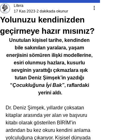
Litera
17 Kas 2023
2 dakikada okunur
Yolunuzu kendinizden
geçirmeye hazır mısınız?
Unutulan kişisel tarihe, kendinden 
bile sakınılan yaralara, yaşam 
enerjisini sömüren ilişki modellerine, 
esiri olunmuş hazlara, kusurlu 
sevginin yarattığı çıkmazlara ışık 
tutan Deniz Şimşek’in yazdığı 
“
Çocukluğuna İyi Bak”
, raflardaki 
yerini aldı.
Dr. Deniz Şimşek, yıllardır çoksatan 
kitaplar arasında yer alan ve başvuru 
kitabı olarak gösterilen BİRİM’in 
ardından bu kez okuru kendini anlama 
yolculuğuna çıkarıyor. Kişisel dünyada 