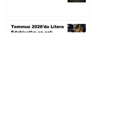
Temmuz 2026’da Litera
Edebiyat’ın en çok
okunanları
5 gün önce
Bugün yaşadığımız her
şeyin adı: Para Gürültüsü
7 gün önce
Yüksel Aksu, Zülfü
Livaneli'nin Balıkçı ve
Oğlu romanını sinemaya
uyarlıyor
30 Tem