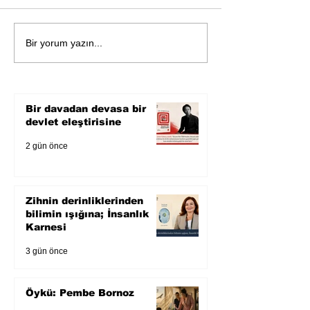
Öykü: Pembe B
Zihnin derinliklerinden
Bir yorum yazın...
bilimin ışığına; İnsanlık
Karnesi
Bir davadan devasa bir
devlet eleştirisine
2 gün önce
Zihnin derinliklerinden
bilimin ışığına; İnsanlık
Karnesi
3 gün önce
Öykü: Pembe Bornoz