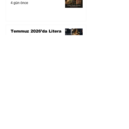
4 gün önce
Temmuz 2026’da Litera
Edebiyat’ın en çok
okunanları
5 gün önce
Bugün yaşadığımız her
şeyin adı: Para Gürültüsü
7 gün önce
Yüksel Aksu, Zülfü
Livaneli'nin Balıkçı ve
Oğlu romanını sinemaya
uyarlıyor
30 Tem