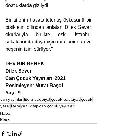
dostluklarda gizliydi.
Bir ailenin hayata tutunuş öyküsünü bir 
bisikletin dilinden anlatan Dilek Sever, 
okurlarıyla birlikte eski İstanbul 
sokaklarında dayanışmanın, umudun ve 
neşenin izini sürüyor."
DEV BİR BENEK
Dilek Sever
Can Çocuk Yayınları, 2021
Resimleyen: Murat Başol
Yaş : 9+
can yayınları
litera edebiyat
çocuk edebiyatı
çocuk
yazar
litera
yeni kitap
can çocuk yayınları
Haber
Kitap