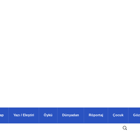
tap
Yazı / Eleştiri
Öykü
Dünyadan
Röportaj
Çocuk
Göz