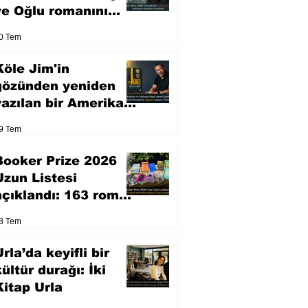
ve Oğlu romanını
sinemaya uyarlıyor
0 Tem
Köle Jim'in
gözünden yeniden
yazılan bir Amerikan
klasiği
9 Tem
Booker Prize 2026
Uzun Listesi
açıklandı: 163 roman
arasından seçilen 13
8 Tem
eser yarışacak
rla’da keyifli bir
kültür durağı: İki
Kitap Urla