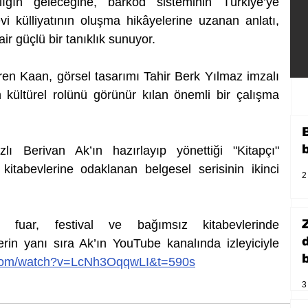
lığın geleceğine, barkod sisteminin Türkiye’ye 
 külliyatının oluşma hikâyelerine uzanan anlatı, 
ir güçlü bir tanıklık sunuyor.
n Kaan, görsel tasarımı Tahir Berk Yılmaz imzalı 
n kültürel rolünü görünür kılan önemli bir çalışma 
lı Berivan Ak’ın hazırlayıp yönettiği "Kitapçı" 
itabevlerine odaklanan belgesel serisinin ikinci 
2
 fuar, festival ve bağımsız kitabevlerinde 
erin yanı sıra Ak’ın YouTube kanalında izleyiciyle 
b
.com/watch?v=LcNh3OqqwLI&t=590s
3