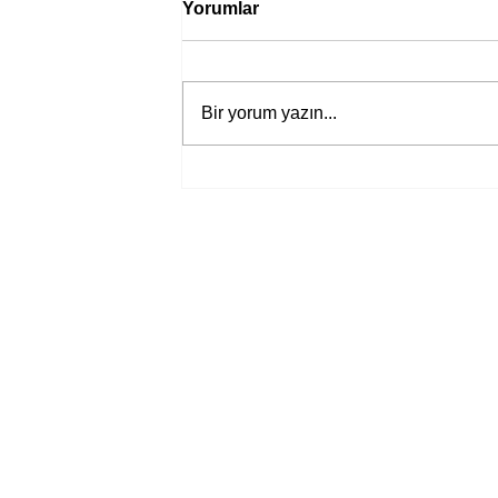
Yorumlar
Bir yorum yazın...
Bir davadan devasa bir devlet
eleştirisine