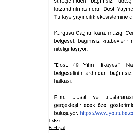
süreçlerinden bağımsız kitapçı
kazandırılmasından Dost Yayınevi
Türkiye yayıncılık ekosistemine da
Kurgusu Çağlar Kara, müziği Cere
belgesel, bağımsız kitabevlerini
niteliği taşıyor.
“Dost: 49 Yılın Hikâyesi”, Naz
belgeselinin ardından bağımsız k
halkası.
Film, ulusal ve uluslararası
gerçekleştirilecek özel gösteriml
buluşuyor. 
https://www.youtube
Haber
Edebiyat