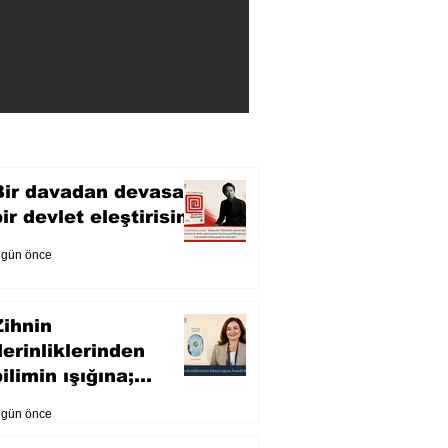
Bir davadan devasa
bir devlet eleştirisine
 gün önce
Zihnin
derinliklerinden
ilimin ışığına;
İnsanlık Karnesi
 gün önce