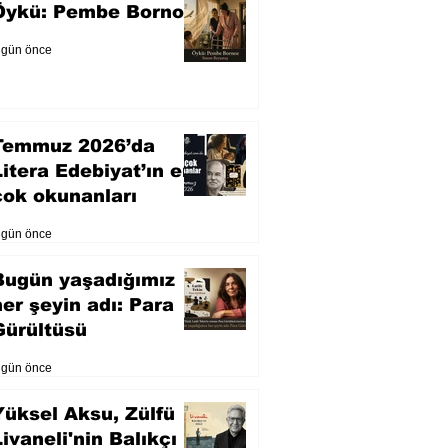
Öykü: Pembe Bornoz
 gün önce
Temmuz 2026’da
Litera Edebiyat’ın en
çok okunanları
 gün önce
Bugün yaşadığımız
her şeyin adı: Para
Gürültüsü
 gün önce
Yüksel Aksu, Zülfü
Livaneli'nin Balıkçı