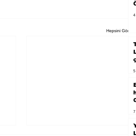
4
Hepsini Gör
5
7