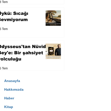
8 Tem
Öykü: Sıcağı
Sevmiyorum
6 Tem
Odysseus'tan Nüvid
Bey'e: Bir şahsiyet
yolculuğu
5 Tem
Anasayfa
Hakkımızda
Haber
Kitap