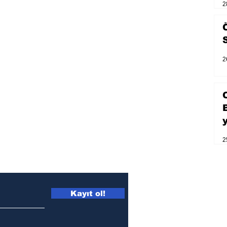
2
2
2
Kayıt ol!