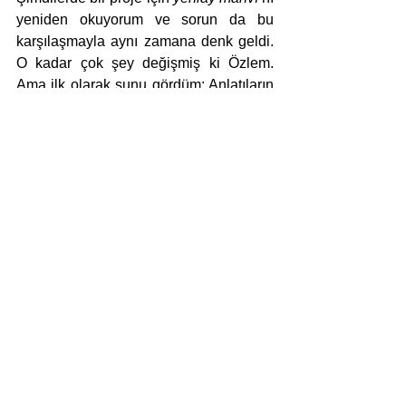
yeniden okuyorum ve sorun da bu 
karşılaşmayla aynı zamana denk geldi. 
O kadar çok şey değişmiş ki Özlem. 
Ama ilk olarak şunu gördüm: Anlatıların 
isimlerinde ve formlarında karşıma 
çıkan belirgin farklılıklar var. Konu veya 
tema bağlamında daha yüce, daha 
muğlak, daha ürkütücü metinlerin 
peşindeyim artık. Sözcükler de 
oralardan sökün etmiş gibi. 
Duygusunda debelenmeyen, onu 
üstünden sıyıran hırçın şiirler istediğim 
için sanırım. Bu arada 
yeniay mahvı
’nda 
da aynı isteklerim vardı ama 
otosansürüm de vardı. Artık kendimi 
susturmuyorum, uslu metinler yazmak 
istemiyorum. Tam kendini teslim edecek 
noktada kaçıp giden, başka bir şeye 