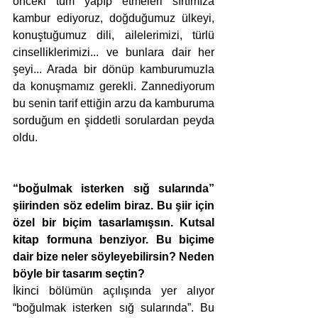
önceki tüm yapıp etmeleri sırtımıza 
kambur ediyoruz, doğduğumuz ülkeyi, 
konuştuğumuz dili, ailelerimizi, türlü 
cinselliklerimizi... ve bunlara dair her 
şeyi... Arada bir dönüp kamburumuzla 
da konuşmamız gerekli. Zannediyorum 
bu senin tarif ettiğin arzu da kamburuma 
sorduğum en şiddetli sorulardan peyda 
oldu.  
“boğulmak isterken sığ sularında” 
şiirinden söz edelim biraz. Bu şiir için 
özel bir biçim tasarlamışsın. Kutsal 
kitap formuna benziyor. Bu biçime 
dair bize neler söyleyebilirsin? Neden 
böyle bir tasarım seçtin?
İkinci bölümün açılışında yer alıyor 
“boğulmak isterken sığ sularında”. Bu 