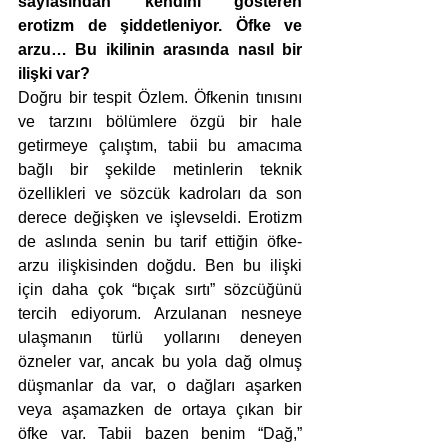
sayfasından kendini gösteren 
erotizm de şiddetleniyor. Öfke ve 
arzu… Bu ikilinin arasında nasıl bir 
ilişki var? 
Doğru bir tespit Özlem. Öfkenin tınısını 
ve tarzını bölümlere özgü bir hale 
getirmeye çalıştım, tabii bu amacıma 
bağlı bir şekilde metinlerin teknik 
özellikleri ve sözcük kadroları da son 
derece değişken ve işlevseldi. Erotizm 
de aslında senin bu tarif ettiğin öfke-
arzu ilişkisinden doğdu. Ben bu ilişki 
için daha çok “bıçak sırtı” sözcüğünü 
tercih ediyorum. Arzulanan nesneye 
ulaşmanın türlü yollarını deneyen 
özneler var, ancak bu yola dağ olmuş 
düşmanlar da var, o dağları aşarken 
veya aşamazken de ortaya çıkan bir 
öfke var. Tabii bazen benim “Dağ,” 