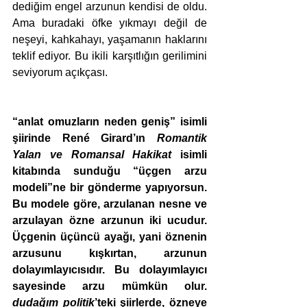
dediğim engel arzunun kendisi de oldu. 
Ama buradaki öfke yıkmayı değil de 
neşeyi, kahkahayı, yaşamanın haklarını 
teklif ediyor. Bu ikili karşıtlığın gerilimini 
seviyorum açıkçası.
“anlat omuzların neden geniş” isimli 
şiirinde René Girard’ın 
Romantik 
Yalan ve Romansal Hakikat
 isimli 
kitabında sunduğu “üçgen arzu 
modeli”ne bir gönderme yapıyorsun. 
Bu modele göre, arzulanan nesne ve 
arzulayan özne arzunun iki ucudur. 
Üçgenin üçüncü ayağı, yani öznenin 
arzusunu kışkırtan, arzunun 
dolayımlayıcısıdır. Bu dolayımlayıcı 
sayesinde arzu mümkün olur. 
dudağım politik
’teki şiirlerde, özneye 