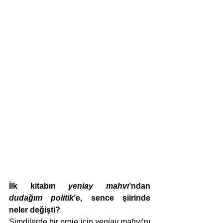
İlk kitabın 
yeniay mahvı
’ndan 
dudağım politik
’e, sence şiirinde 
neler değişti?
Şimdilerde bir proje için 
yeniay mahvı
’nı 