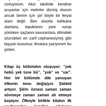
zorluyorum. Aksi takdirde kendine 
acıyanlar için metinler dizmiş olurum 
ancak benim için şiir böyle bir feryat 
alanı değil. Ben uluorta kahkaha 
atanlara, topuklarını yere vurup 
yürürken saçlarını savuranlara, dilindeki 
sözcükleri en zarif cephanesiymiş gibi 
taşıyan kusursuz divalara yazıyorum bu 
şiirleri.
Kitap üç bölümden oluşuyor: “yek 
hebû yek tune bû”, “yok” ve “var”. 
Her bir bölümde dile yansıyan 
öfkenin tınısı değişiyor. Şiddeti 
artıyor. Şiirin öznesi zaman zaman 
sövmeye zaman zaman ah etmeye 
başlıyor. Öfkeyle birlikte kitabın ilk 