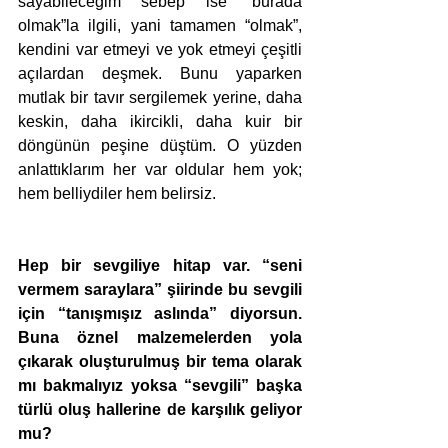
sayabileceğim sebep ise “burada 
olmak”la ilgili, yani tamamen “olmak”, 
kendini var etmeyi ve yok etmeyi çeşitli 
açılardan deşmek. Bunu yaparken 
mutlak bir tavır sergilemek yerine, daha 
keskin, daha ikircikli, daha kuir bir 
döngünün peşine düştüm. O yüzden 
anlattıklarım her var oldular hem yok; 
hem belliydiler hem belirsiz.
Hep bir sevgiliye hitap var. “seni 
vermem saraylara” şiirinde bu sevgili 
için “tanışmışız aslında” diyorsun. 
Buna öznel malzemelerden yola 
çıkarak oluşturulmuş bir tema olarak 
mı bakmalıyız yoksa “sevgili” başka 
türlü oluş hallerine de karşılık geliyor 
mu?