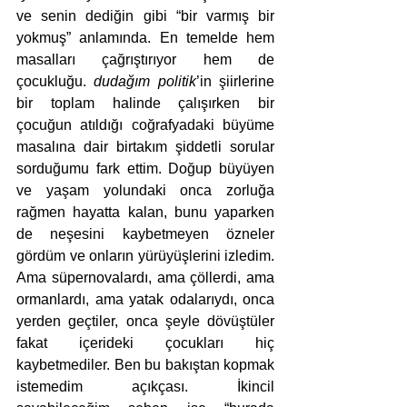
ve senin dediğin gibi “bir varmış bir 
yokmuş” anlamında. En temelde hem 
masalları çağrıştırıyor hem de 
çocukluğu. 
dudağım politik
’in şiirlerine 
bir toplam halinde çalışırken bir 
çocuğun atıldığı coğrafyadaki büyüme 
masalına dair birtakım şiddetli sorular 
sorduğumu fark ettim. Doğup büyüyen 
ve yaşam yolundaki onca zorluğa 
rağmen hayatta kalan, bunu yaparken 
de neşesini kaybetmeyen özneler 
gördüm ve onların yürüyüşlerini izledim. 
Ama süpernovalardı, ama çöllerdi, ama 
ormanlardı, ama yatak odalarıydı, onca 
yerden geçtiler, onca şeyle dövüştüler 
fakat içerideki çocukları hiç 
kaybetmediler. Ben bu bakıştan kopmak 
istemedim açıkçası. İkincil 