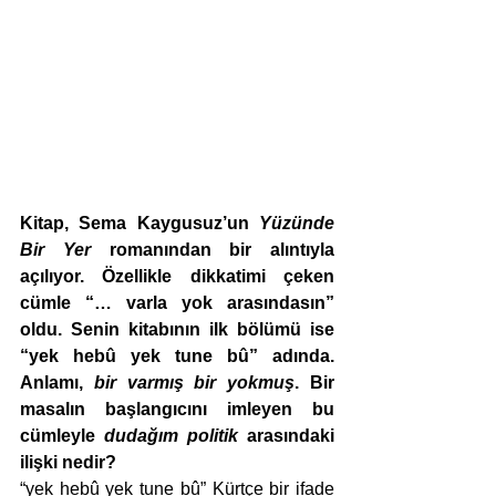
Kitap, Sema Kaygusuz’un 
Yüzünde 
Bir Yer
 romanından bir alıntıyla 
açılıyor. Özellikle dikkatimi çeken 
cümle “… varla yok arasındasın” 
oldu. Senin kitabının ilk bölümü ise 
“yek hebû yek tune bû” adında. 
Anlamı, 
bir varmış bir yokmuş
. Bir 
masalın başlangıcını imleyen bu 
cümleyle 
dudağım politik
 arasındaki 
ilişki nedir? 
“yek hebû yek tune bû” Kürtçe bir ifade 