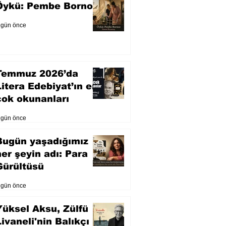
Öykü: Pembe Bornoz
 gün önce
Temmuz 2026’da
Litera Edebiyat’ın en
çok okunanları
 gün önce
Bugün yaşadığımız
her şeyin adı: Para
Gürültüsü
 gün önce
Yüksel Aksu, Zülfü
Livaneli'nin Balıkçı