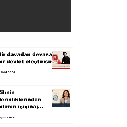
Bir davadan devasa
bir devlet eleştirisine
 saat önce
Zihnin
derinliklerinden
ilimin ışığına;
İnsanlık Karnesi
 gün önce