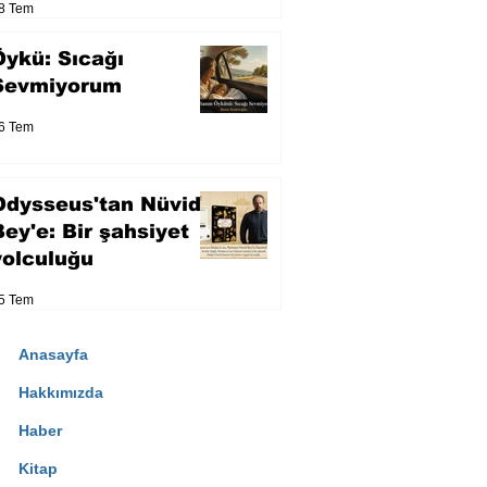
8 Tem
Öykü: Sıcağı
Sevmiyorum
6 Tem
Odysseus'tan Nüvid
Bey'e: Bir şahsiyet
yolculuğu
5 Tem
Anasayfa
Hakkımızda
Haber
Kitap