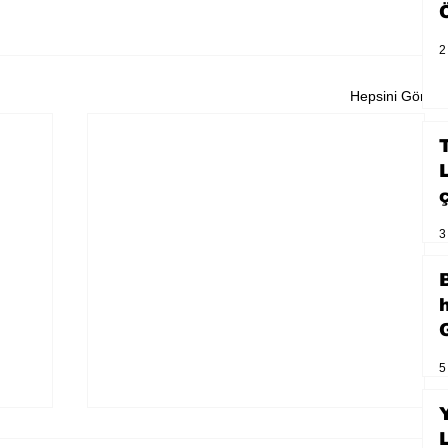
2
Hepsini Gör
3
5