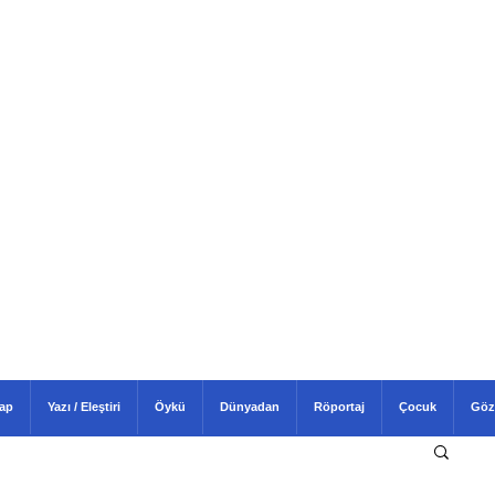
tap
Yazı / Eleştiri
Öykü
Dünyadan
Röportaj
Çocuk
Göz