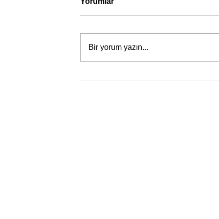
Yorumlar
Bir yorum yazın...
Bir davadan devasa bir devlet
eleştirisine