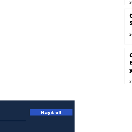
2
2
2
Kayıt ol!