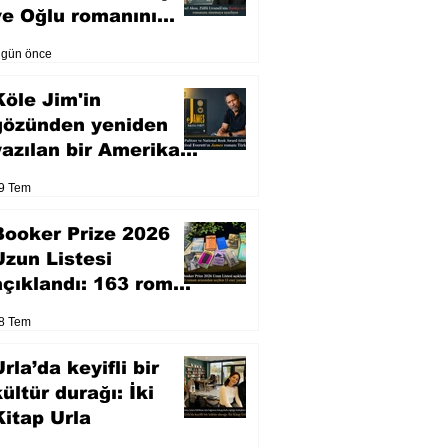
ve Oğlu romanını
sinemaya uyarlıyor
 gün önce
Köle Jim'in
gözünden yeniden
yazılan bir Amerikan
klasiği
9 Tem
Booker Prize 2026
Uzun Listesi
açıklandı: 163 roman
arasından seçilen 13
8 Tem
eser yarışacak
rla’da keyifli bir
kültür durağı: İki
Kitap Urla