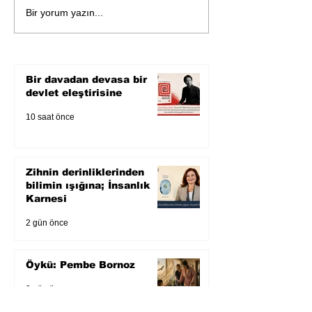
Öykü: Pembe B
Zihnin derinliklerinden
Bir yorum yazın...
bilimin ışığına; İnsanlık
Karnesi
Bir davadan devasa bir
devlet eleştirisine
10 saat önce
Zihnin derinliklerinden
bilimin ışığına; İnsanlık
Karnesi
2 gün önce
Öykü: Pembe Bornoz
3 gün önce