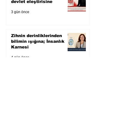
devlet eleştirisine
3 gün önce
Zihnin derinliklerinden
bilimin ışığına; İnsanlık
Karnesi
4 gün önce
Öykü: Pembe Bornoz
5 gün önce
Temmuz 2026’da Litera
Edebiyat’ın en çok
okunanları