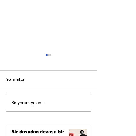
Yorumlar
Öykü: Pembe B
Zihnin derinliklerinden
Bir yorum yazın...
bilimin ışığına; İnsanlık
Karnesi
Bir davadan devasa bir