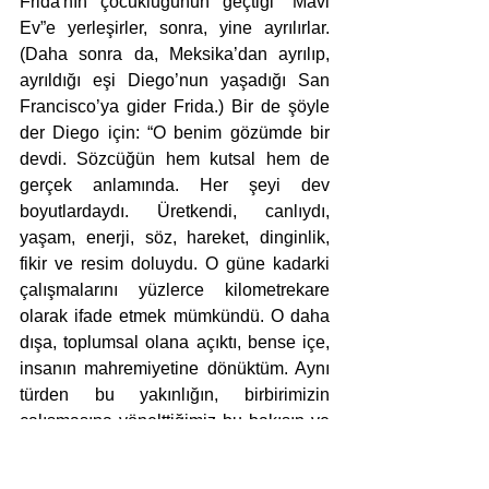
Frida'nın çocukluğunun geçtiği “Mavi 
Ev”e yerleşirler, sonra, yine ayrılırlar. 
(Daha sonra da, Meksika’dan ayrılıp, 
ayrıldığı eşi Diego’nun yaşadığı San 
Francisco’ya gider Frida.) Bir de şöyle 
der Diego için: “O benim gözümde bir 
devdi. Sözcüğün hem kutsal hem de 
gerçek anlamında. Her şeyi dev 
boyutlardaydı. Üretkendi, canlıydı, 
yaşam, enerji, söz, hareket, dinginlik, 
fikir ve resim doluydu. O güne kadarki 
çalışmalarını yüzlerce kilometrekare 
olarak ifade etmek mümkündü. O daha 
dışa, toplumsal olana açıktı, bense içe, 
insanın mahremiyetine dönüktüm. Aynı 
türden bu yakınlığın, birbirimizin 
çalışmasına yönelttiğimiz bu bakışın ve 
bu konudaki eleştirilerinin yaşamımdaki 
en güzel şeylerden olduğunu 