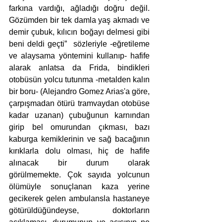
farkına vardığı, ağladığı doğru değil. 
Gözümden bir tek damla yaş akmadı ve 
demir çubuk, kılıcın boğayı delmesi gibi 
beni deldi geçti”  sözleriyle -eğretileme 
ve alaysama yöntemini kullanıp- hafife 
alarak anlatsa da Frida, bindikleri 
otobüsün yolcu tutunma -metalden kalın 
bir boru- (Alejandro Gomez Arias'a göre, 
çarpışmadan ötürü tramvaydan otobüse 
kadar uzanan) çubuğunun karnından 
girip bel omurundan çıkması, bazı 
kaburga kemiklerinin ve sağ bacağının 
kırıklarla dolu olması, hiç de hafife 
alınacak bir durum olarak 
görülmemekte. Çok sayıda yolcunun 
ölümüyle sonuçlanan kaza yerine 
gecikerek gelen ambulansla hastaneye 
götürüldüğündeyse, doktorların 