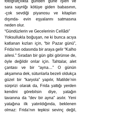
fotoğrafçılıkta günden güne işleri ve 
sara sayrılğı kötüye giden babasının, 
-çok sevdiği piyanosu ve kitapları 
dışında- evin eşyalarını satmasına 
neden olur.
“Gündüzlerin ve Gecelerinin Cellâdı”
Yoksullukla boğuşan, ne ki bunca acıya 
katlanan kızları için, “bir Pazar günü”, 
Frida'nın odasında bir araya gelir “Kalho 
ailesi.” Sıradan bir gün gibi görünse de, 
öyle değildir onlar için. Tahtalar, alet 
çantası ve bir “ayna…” O günün 
akşamına dek, sütunlarla bezeli oldukça 
güzel bir “karyola” yapılır, Matilde’nin 
sürprizi olarak da, Frida yattığı yerden 
kendini görebilsin diye, yatağın 
tavanına da “dev bir ayna” asılır. Yeni 
yatağına ilk yatırıldığında, beklenen 
olmaz: Frida’nın tepkisi sevinç değil, 