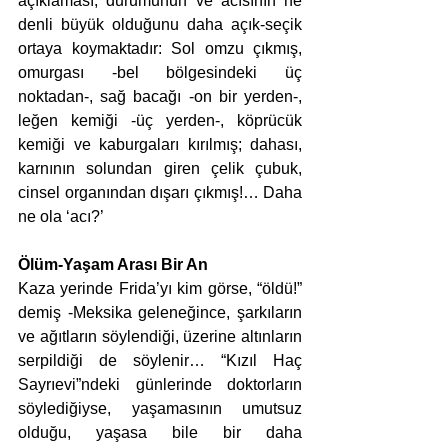
açıklaması, durumunun ve acısının ne 
denli büyük olduğunu daha açık-seçik 
ortaya koymaktadır: Sol omzu çıkmış, 
omurgası -bel bölgesindeki üç 
noktadan-, sağ bacağı -on bir yerden-, 
leğen kemiği -üç yerden-, köprücük 
kemiği ve kaburgaları kırılmış; dahası, 
karnının solundan giren çelik çubuk, 
cinsel organından dışarı çıkmış!… Daha 
ne ola ‘acı?’
Ölüm-Yaşam Arası Bir An
Kaza yerinde Frida’yı kim görse, “öldü!” 
demiş -Meksika geleneğince, şarkıların 
ve ağıtların söylendiği, üzerine altınların 
serpildiği de söylenir… “Kızıl Haç 
Sayrıevi”ndeki günlerinde doktorların 
söylediğiyse, yaşamasının umutsuz 
olduğu, yaşasa bile bir daha 