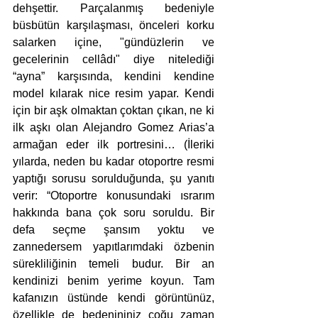
dehşettir. Parçalanmış bedeniyle 
büsbütün karşılaşması, önceleri korku 
salarken içine, "gündüzlerin ve 
gecelerinin cellâdı" diye nitelediği 
“ayna” karşısında, kendini kendine 
model kılarak nice resim yapar. Kendi 
için bir aşk olmaktan çoktan çıkan, ne ki 
ilk aşkı olan Alejandro Gomez Arias’a 
armağan eder ilk portresini… (İleriki 
yılarda, neden bu kadar otoportre resmi 
yaptığı sorusu sorulduğunda, şu yanıtı 
verir: “Otoportre konusundaki ısrarım 
hakkında bana çok soru soruldu. Bir 
defa seçme şansım yoktu ve 
zannedersem yapıtlarımdaki özbenin 
sürekliliğinin temeli budur. Bir an 
kendinizi benim yerime koyun. Tam 
kafanızın üstünde kendi görüntünüz, 
özellikle de bedenininiz çoğu zaman 