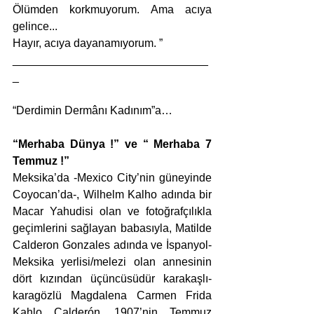
Ölümden korkmuyorum. Ama acıya 
gelince...
Hayır, acıya dayanamıyorum. ”
_______________________________
_
“Derdimin Dermânı Kadınım”a…
“Merhaba Dünya !” ve “ Merhaba 7 
Temmuz !” 
Meksika’da -Mexico City’nin güneyinde 
Coyocan’da-, Wilhelm Kalho adında bir 
Macar Yahudisi olan ve fotoğrafçılıkla 
geçimlerini sağlayan babasıyla, Matilde 
Calderon Gonzales adında ve İspanyol-
Meksika yerlisi/melezi olan annesinin 
dört kızından üçüncüsüdür karakaşlı-
karagözlü Magdalena Carmen Frida 
Kahlo Calderón. 1907’nin Temmuz 