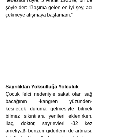
‘tebessüm’üyle, 5 Aralık 1925'te, bir de 
şöyle der: “Başıma gelen en iyi şey, acı 
çekmeye alışmaya başlamam.”  
Sayrılıktan Yoksulluğa Yolculuk
Çocuk felci nedeniyle sakat olan sağ 
bacağının -kangren yüzünden- 
kesilecek duruma gelmesiyle bitmek 
bilmez sıkıntılara yenileri eklenirken, 
ilaç, doktor, sayrıevleri -32 kez 
ameliyat!- benzeri giderlerin de artması, 