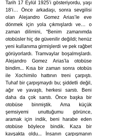
Tarih 17 Eylül 1925’i gösteriyordu, yaşı 
18’i… Önce arkadaşı, sonra sevgilisi 
olan Alejandro Gomez Arias’le eve 
dönmek için yola çıkmışlardı ve… o 
zaman dilimini, “Benim zamanımda 
otobüsler hiç de güvenilir değildi; henüz 
yeni kullanıma girmişlerdi ve pek rağbet 
görüyorlardı. Tramvaylar boşalmışlardı. 
Alejandro Gomez Arias'la otobüse 
bindim... Kısa bir zaman sonra otobüs 
ile Xochimilo hattının treni çarpıştı. 
Tuhaf bir çarpışmaydı bu; şiddetli değil, 
ağır ve yavaştı, herkesi sarstı. Beni 
daha da çok sarstı. Önce başka bir 
otobüse binmiştik. Ama küçük 
şemsiyemi unuttuğumu görünce, 
aramak için indik, beni harabe eden 
otobüse böylece bindik. Kaza bir 
kavşakta oldu... İnsanın çarpışmanın 