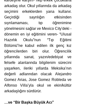
kardeşine karşın!- hep erkek çocuklarla 
arkadaş olur. Okul yıllarında da arkadaş 
seçimini erkeklerden yana kullanır. 
Geçirdiği sayrılığın etkisinden 
sıyrılamaması, tıp öğrenimine 
yönelmesini sağlar ve Mexico City'deki -
dönemin en iyi eğitimini veren- “Ulusal 
Hazırlık Okulu”nun “Tıp Eğitimi 
Bölümü”ne kabul edilen ilk genç kız 
öğrencilerden biri olur. Öğrencilik 
yıllarında sanat, yazın/edebiyat ve 
felsefe alanlarında bilgilenim sürecini 
yaşarken, ileriki yıllarda Meksika’nın 
değerli adlarından olacak Alejandro 
Gomez Arias, Jose Gomez Robleda ve 
Alfonso Villa’yla okul ve ekin/kültür 
arkadaşlığını sürdürür.
…ve “Bir Başka Büyük Acı”