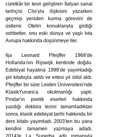
cüretkâr bir teori geliştiren İtalyan sanat 
tarihçisi Clio'yla ilişkisini yazarken 
geçmişi yeniden kurma görevini de 
üstlenir. Otelin konuklarıyla girdiği 
sohbetler, onu eski dünya ve yaşlı kıta 
Avrupa hakkında düşünmeye iter.
Ilja Leonard Pfeijffer 1968'de 
Hollanda'nın Rijswijk kentinde doğdu. 
Edebiyat hayatına 1998'de yayımladığı 
şiir kitabıyla atıldı ve ertesi yıl ödül aldı. 
Pfeijffer bir süre Leiden Üniversitesi'nde 
KlasikYunanca okutmanlığı yaptı. 
Pindar'ın poetik eserleri hakkında 
yazdığı doktora tezini tamamladıktan 
sonra, klasik edebiyat tarihi hakkında bir 
ders kitabı yayımladı. 2003'ten bu yana 
kendini tamamen yazmaya adadı. 
2014'te La Superba adlı romanıyla 