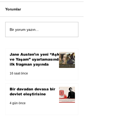
Yorumlar
Bir davadan devasa bir
Zihnin derinlik
Bir yorum yazın...
devlet eleştirisine
bilimin ışığına;
Karnesi
Jane Austen’ın yeni “Aşk
ve Yaşam” uyarlamasından
ilk fragman yayında
16 saat önce
Bir davadan devasa bir
devlet eleştirisine
4 gün önce