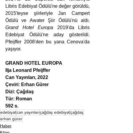
Libris Edebiyat Ödülü'ne değer görüldü, 
2015'teyse şiirleriyle Jan Campert 
Ödülü ve Awater Şiir Ödülü'nü aldı. 
Grand Hotel Europa
 2019'da Libris 
Edebiyat Ödülü'ne aday gösterildi. 
Pfeijffer 2008'den bu yana Cenova'da 
yaşıyor.
GRAND HOTEL EUROPA
Ilja Leonard Pfeijffer
Can Yayınları, 2022
Çeviri: Erhan Gürer
Dizi: Çağdaş
Tür: Roman
592 s.
edebiyat
can yayınları
çağdaş edebiyat
çağdaş
erhan gürer
Haber
Kitap