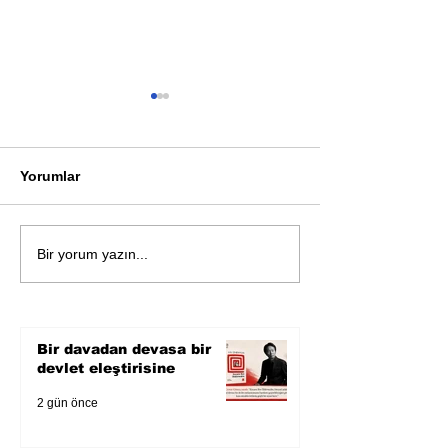
Yorumlar
Öykü: Pembe B
Zihnin derinliklerinden
Bir yorum yazın...
bilimin ışığına; İnsanlık
Karnesi
Bir davadan devasa bir
devlet eleştirisine
2 gün önce