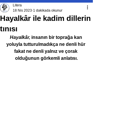
Litera
18 Nis 2023
1 dakikada okunur
Hayalkâr ile kadim dillerin
tınısı
Hayalkâr, 
insanın bir toprağa kan 
yoluyla tutturulmadıkça ne denli hür 
fakat ne denli yalnız ve çorak 
olduğunun görkemli anlatısı.