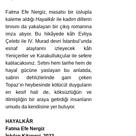
Fatma Efe Nergiz, masalsı bir üslupla 
kaleme aldığı 
Hayalkâr
 ile kadim dillerin 
tınısını da yakalayan bir çıkış romanına 
imza atıyor. Bu hikâyede kâh Evliya 
Çelebi ile IV. Murad devri İstanbul’unda 
esnaf alaylarını izleyecek kâh 
Yeniçeriler ve Karakullukçular ile sefere 
katılacaksınız. Sırtını hem tarihe hem de 
hayal gücüne yaslayan bu anlatıda, 
sabrın dehlizlerinde gam çeken 
Topaz’ın heybesinde kötücül duyguların 
en kesif hali de, köksüzlüğün ve 
itilmişliğin bir araya getirdiği insanların 
umudu da kendisine yer buluyor.
HAYALKÂR
Fatma Efe Nergiz
İnkılap Kitapevi, 2023