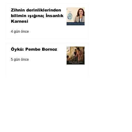
Zihnin derinliklerinden
bilimin ışığına; İnsanlık
Karnesi
4 gün önce
Öykü: Pembe Bornoz
5 gün önce
Temmuz 2026’da Litera
Edebiyat’ın en çok
okunanları
5 gün önce
Bugün yaşadığımız her