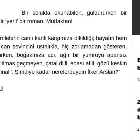
Bir solukta okunabilen, güldürürken bir 
r ‘yerli’ bir roman. Mutfaktan!
lelerin canlı kanlı karşımıza dikildiği; hayatın hem 
can sevincini ustalıkla, hiç zorlamadan gösteren, 
rürken, boğazınıza acı, ağır bir yumruyu apansız 
ltimas geçmeyen, çatal dilli, edası afili, gözü keskin 
inali'. Şimdiye kadar nerelerdeydin İlker Arslan?”
1
İ
b
2