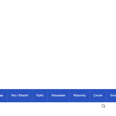
tap
Yazı / Eleştiri
Öykü
Dünyadan
Röportaj
Çocuk
Göz