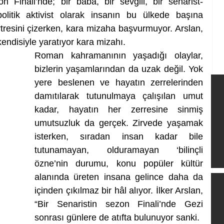
on Finali’nde; bir baba, bir sevgili, bir senarist-
litik aktivist olarak insanın bu ülkede başına 
rtresini çizerken, kara mizaha başvurmuyor. Arslan, 
 kendisiyle yaratıyor kara mizahı. 
Roman kahramanının yaşadığı olaylar, 
bizlerin yaşamlarından da uzak değil. Yok 
yere beslenen ve hayatın zerrelerinden 
damıtılarak tutunulmaya çalışılan umut 
kadar, hayatın her zerresine sinmiş 
umutsuzluk da gerçek. Zirvede yaşamak 
isterken, sıradan insan kadar bile 
tutunamayan, olduramayan ‘bilinçli 
özne’nin durumu, konu popüler kültür 
alanında üreten insana gelince daha da 
içinden çıkılmaz bir hâl alıyor. İlker Arslan, 
“Bir Senaristin sezon Finali’nde Gezi 
sonrası günlere de atıfta bulunuyor sanki. 