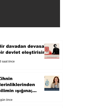
Bir davadan devasa
bir devlet eleştirisine
3 saat önce
Zihnin
derinliklerinden
ilimin ışığına;
İnsanlık Karnesi
 gün önce