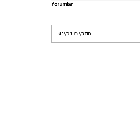
Yorumlar
Bir yorum yazın...
Bir davadan devasa bir devlet
eleştirisine