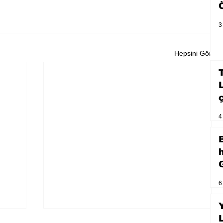
3
Hepsini Gör
4
6