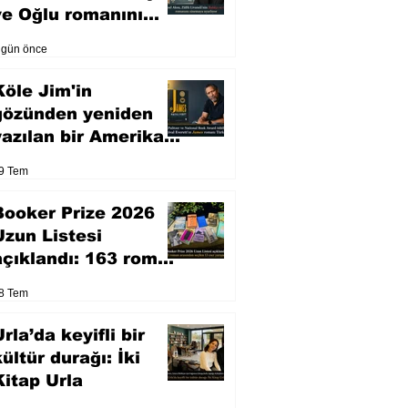
ve Oğlu romanını
sinemaya uyarlıyor
 gün önce
Köle Jim'in
gözünden yeniden
yazılan bir Amerikan
klasiği
9 Tem
Booker Prize 2026
Uzun Listesi
açıklandı: 163 roman
arasından seçilen 13
8 Tem
eser yarışacak
rla’da keyifli bir
kültür durağı: İki
Kitap Urla