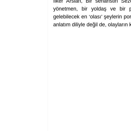
İlker Arslan, Bir senaristin Sez
yönetmen, bir yoldaş ve bir po
gelebilecek en ‘olası’ şeylerin po
anlatım diliyle değil de, olayların