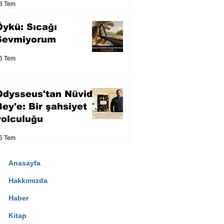
8 Tem
Öykü: Sıcağı
Sevmiyorum
6 Tem
Odysseus'tan Nüvid
Bey'e: Bir şahsiyet
yolculuğu
5 Tem
Anasayfa
Hakkımızda
Haber
Kitap