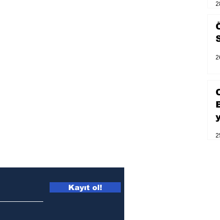
2
2
2
Kayıt ol!