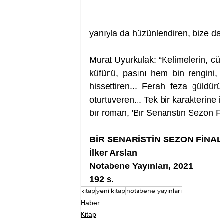
yanıyla da hüzünlendiren, bize dai
Murat Uyurkulak: “Kelimelerin, cüm
küfünü, pasını hem bin rengini, 
hissettiren... Ferah feza güldü
oturtuveren... Tek bir karakterine i
bir roman, 'Bir Senaristin Sezon F
BİR SENARİSTİN SEZON FİNAL
İlker Arslan
Notabene Yayınları, 2021
192 s.
kitap
yeni kitap
notabene yayınları
Haber
Kitap