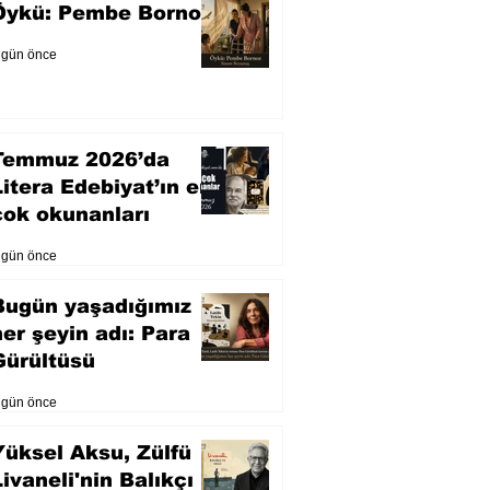
Öykü: Pembe Bornoz
 gün önce
Temmuz 2026’da
Litera Edebiyat’ın en
çok okunanları
 gün önce
Bugün yaşadığımız
her şeyin adı: Para
Gürültüsü
 gün önce
Yüksel Aksu, Zülfü
Livaneli'nin Balıkçı