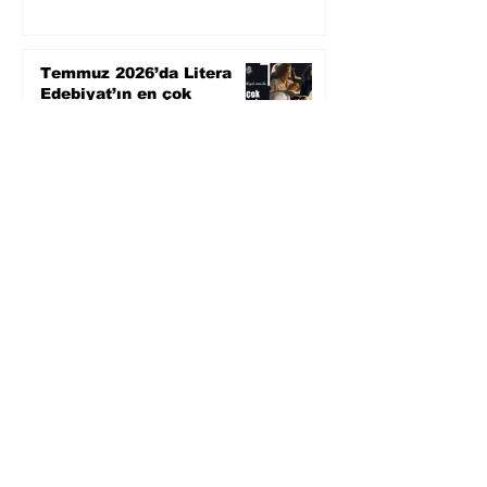
Temmuz 2026’da Litera
Edebiyat’ın en çok
okunanları
5 gün önce
Bugün yaşadığımız her
şeyin adı: Para Gürültüsü
31 Tem
Yüksel Aksu, Zülfü
Livaneli'nin Balıkçı ve
Oğlu romanını sinemaya
uyarlıyor
30 Tem