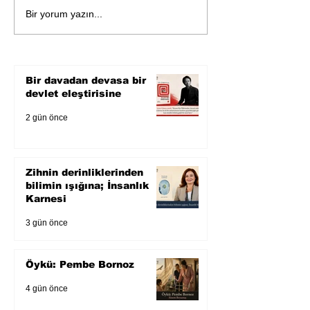
Öykü: Pembe B
Zihnin derinliklerinden
Bir yorum yazın...
bilimin ışığına; İnsanlık
Karnesi
Bir davadan devasa bir
devlet eleştirisine
2 gün önce
Zihnin derinliklerinden
bilimin ışığına; İnsanlık
Karnesi
3 gün önce
Öykü: Pembe Bornoz
4 gün önce