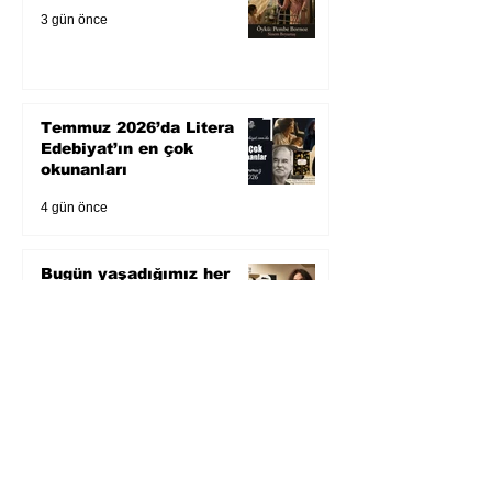
3 gün önce
Temmuz 2026’da Litera
Edebiyat’ın en çok
okunanları
4 gün önce
Bugün yaşadığımız her
şeyin adı: Para Gürültüsü
6 gün önce
Yüksel Aksu, Zülfü
Livaneli'nin Balıkçı ve
Oğlu romanını sinemaya
uyarlıyor