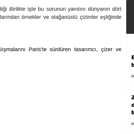
iği 
Birlikte 
işte bu sorunun yanıtını dünyanın dört 
arından örnekler ve olağanüstü çizimler eşliğinde 
şmalarını Paris’te sürdüren tasarımcı, çizer ve 
0
b
0