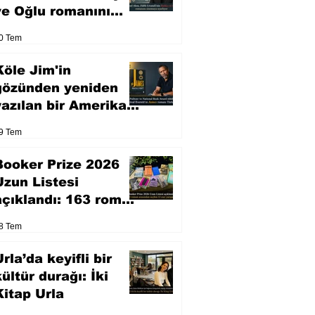
ve Oğlu romanını
sinemaya uyarlıyor
0 Tem
Köle Jim'in
gözünden yeniden
yazılan bir Amerikan
klasiği
9 Tem
Booker Prize 2026
Uzun Listesi
açıklandı: 163 roman
arasından seçilen 13
8 Tem
eser yarışacak
rla’da keyifli bir
kültür durağı: İki
Kitap Urla