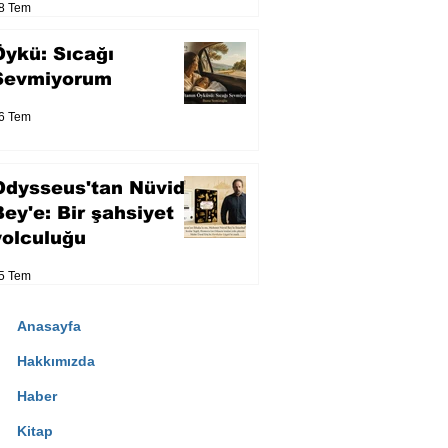
8 Tem
Öykü: Sıcağı
Sevmiyorum
6 Tem
Odysseus'tan Nüvid
Bey'e: Bir şahsiyet
yolculuğu
5 Tem
Anasayfa
Hakkımızda
Haber
Kitap