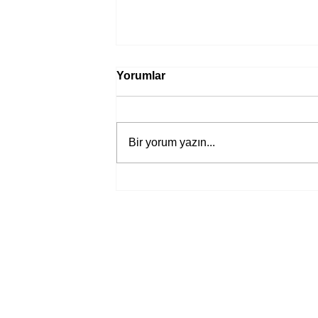
Yorumlar
Bir yorum yazın...
Bir davadan devasa bir devlet
eleştirisine