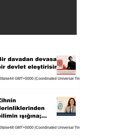
Bir davadan devasa
bir devlet eleştirisine
6false44 GMT+0000 (Coordinated Universal Time)
Zihnin
derinliklerinden
ilimin ışığına;
İnsanlık Karnesi
6false48 GMT+0000 (Coordinated Universal Time)