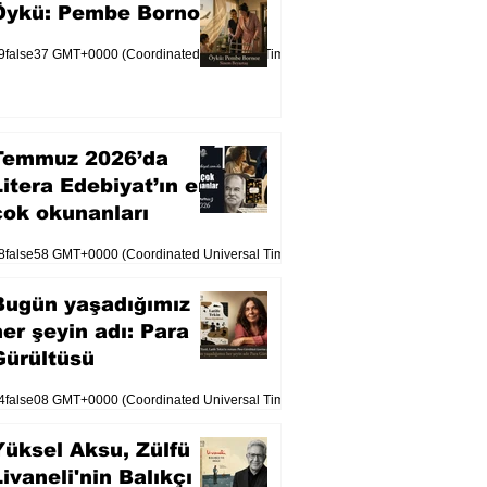
Öykü: Pembe Bornoz
9false37 GMT+0000 (Coordinated Universal Time)
Temmuz 2026’da
Litera Edebiyat’ın en
çok okunanları
8false58 GMT+0000 (Coordinated Universal Time)
Bugün yaşadığımız
her şeyin adı: Para
Gürültüsü
4false08 GMT+0000 (Coordinated Universal Time)
Yüksel Aksu, Zülfü
Livaneli'nin Balıkçı