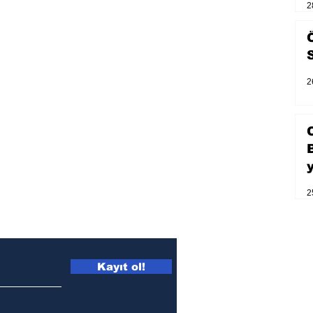
2
2
2
Kayıt ol!