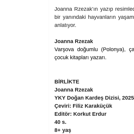
Joanna Rzezak’ın yazıp resimled
bir yanındaki hayvanların yaşaml
anlatıyor.
Joanna Rzezak
Varşova doğumlu (Polonya), çalı
çocuk kitapları yazarı.
BİRLİKTE
Joanna Rzezak
YKY Doğan Kardeş Dizisi, 2025
Çeviri: Filiz Karaküçük
Editör: Korkut Erdur
40 s.
8+ yaş