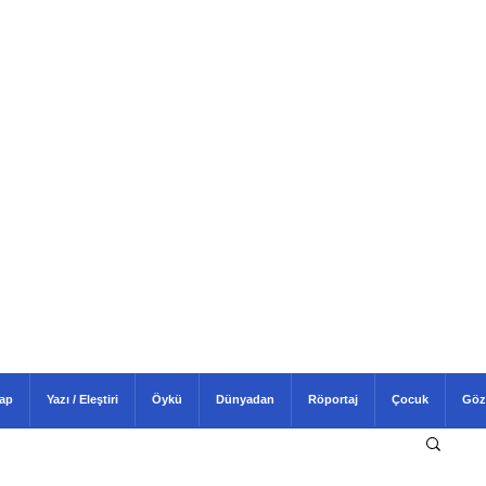
tap
Yazı / Eleştiri
Öykü
Dünyadan
Röportaj
Çocuk
Göz