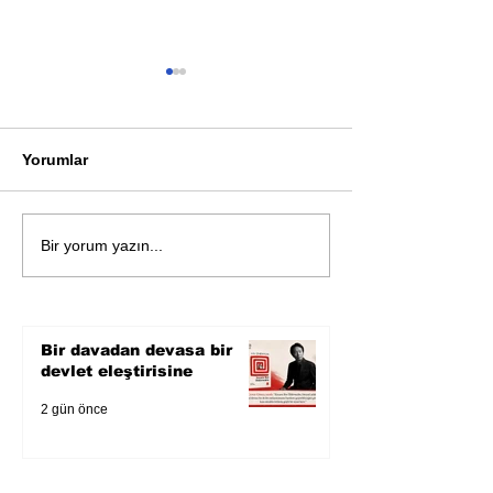
Yorumlar
Öykü: Pembe B
Zihnin derinliklerinden
Bir yorum yazın...
bilimin ışığına; İnsanlık
Karnesi
Bir davadan devasa bir
devlet eleştirisine
2 gün önce