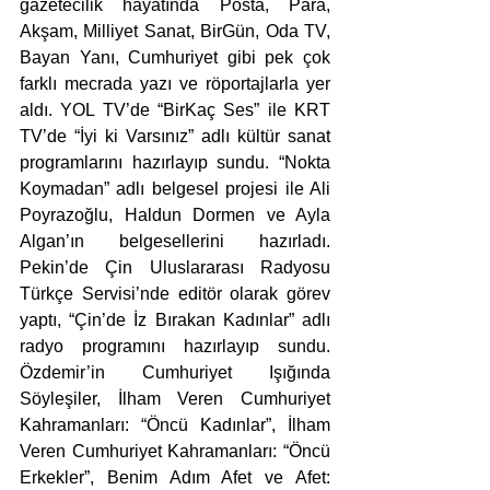
gazetecilik hayatında Posta, Para, 
Akşam, Milliyet Sanat, BirGün, Oda TV, 
Bayan Yanı, Cumhuriyet gibi pek çok 
farklı mecrada yazı ve röportajlarla yer 
aldı. YOL TV’de “BirKaç Ses” ile KRT 
TV’de “İyi ki Varsınız” adlı kültür sanat 
programlarını hazırlayıp sundu. “Nokta 
Koymadan” adlı belgesel projesi ile Ali 
Poyrazoğlu, Haldun Dormen ve Ayla 
Algan’ın belgesellerini hazırladı. 
Pekin’de Çin Uluslararası Radyosu 
Türkçe Servisi’nde editör olarak görev 
yaptı, “Çin’de İz Bırakan Kadınlar” adlı 
radyo programını hazırlayıp sundu. 
Özdemir’in Cumhuriyet Işığında 
Söyleşiler, İlham Veren Cumhuriyet 
Kahramanları: “Öncü Kadınlar”, İlham 
Veren Cumhuriyet Kahramanları: “Öncü 
Erkekler”, Benim Adım Afet ve Afet: 