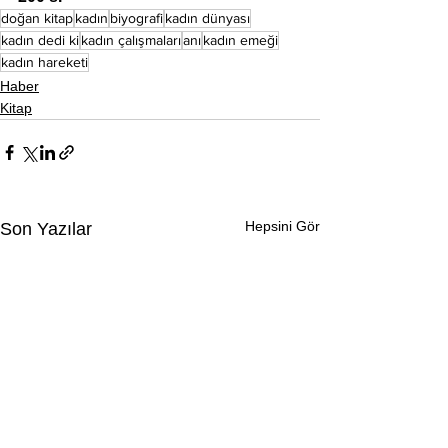
doğan kitap
kadın
biyografi
kadın dünyası
kadın dedi ki
kadın çalışmaları
anı
kadın emeği
kadın hareketi
Haber
Kitap
Hepsini Gör
Son Yazılar