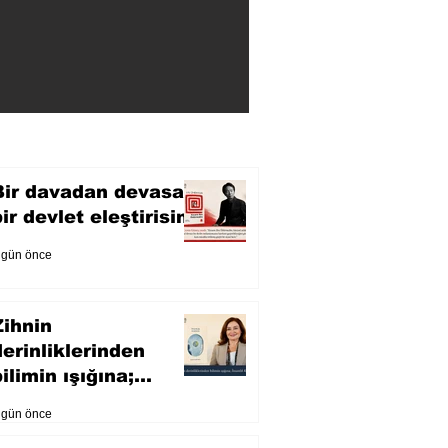
Bir davadan devasa
bir devlet eleştirisine
 gün önce
Zihnin
derinliklerinden
ilimin ışığına;
İnsanlık Karnesi
 gün önce