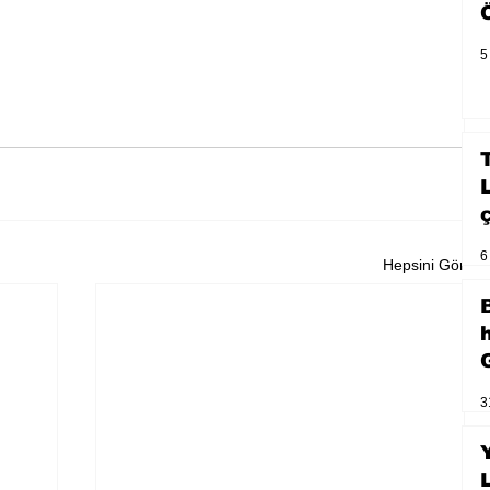
5
6
Hepsini Gör
3