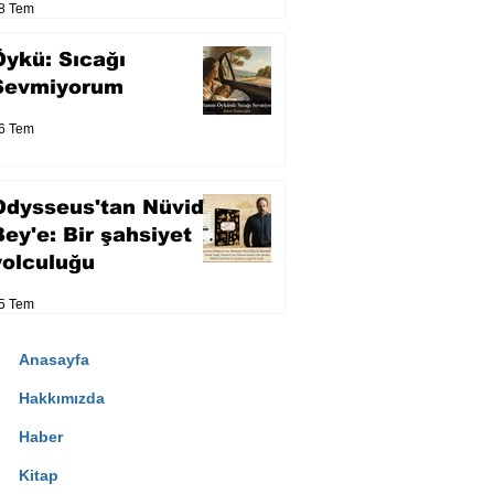
8 Tem
Öykü: Sıcağı
Sevmiyorum
6 Tem
Odysseus'tan Nüvid
Bey'e: Bir şahsiyet
yolculuğu
5 Tem
Anasayfa
Hakkımızda
Haber
Kitap