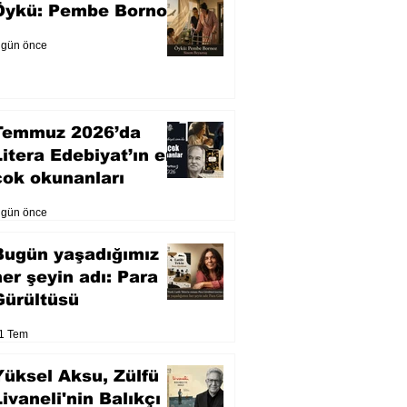
Öykü: Pembe Bornoz
 gün önce
Temmuz 2026’da
Litera Edebiyat’ın en
çok okunanları
 gün önce
Bugün yaşadığımız
her şeyin adı: Para
Gürültüsü
1 Tem
Yüksel Aksu, Zülfü
Livaneli'nin Balıkçı