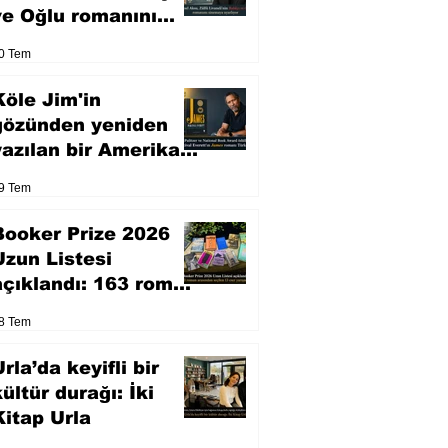
ve Oğlu romanını
sinemaya uyarlıyor
0 Tem
Köle Jim'in
gözünden yeniden
yazılan bir Amerikan
klasiği
9 Tem
Booker Prize 2026
Uzun Listesi
açıklandı: 163 roman
arasından seçilen 13
8 Tem
eser yarışacak
rla’da keyifli bir
kültür durağı: İki
Kitap Urla