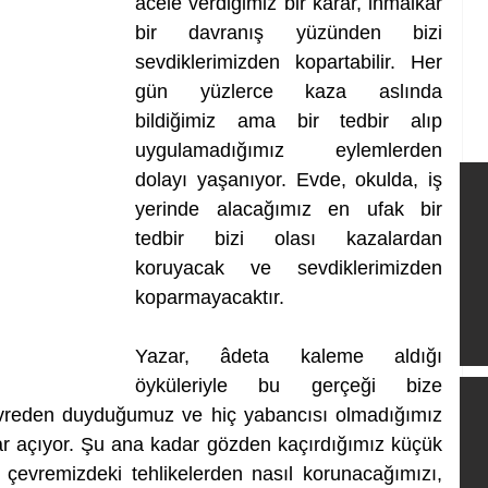
acele verdiğimiz bir karar, ihmalkâr 
bir davranış yüzünden bizi 
sevdiklerimizden kopartabilir. Her 
gün yüzlerce kaza aslında 
bildiğimiz ama bir tedbir alıp 
uygulamadığımız eylemlerden 
dolayı yaşanıyor. Evde, okulda, iş 
yerinde alacağımız en ufak bir 
tedbir bizi olası kazalardan 
koruyacak ve sevdiklerimizden 
koparmayacaktır. 
Yazar, âdeta kaleme aldığı 
öyküleriyle bu gerçeği bize 
evreden duyduğumuz ve hiç yabancısı olmadığımız 
dar açıyor. Şu ana kadar gözden kaçırdığımız küçük 
, çevremizdeki tehlikelerden nasıl korunacağımızı, 