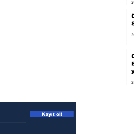
2
2
2
Kayıt ol!