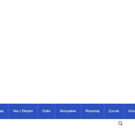
tap
Yazı / Eleştiri
Öykü
Dünyadan
Röportaj
Çocuk
Göz