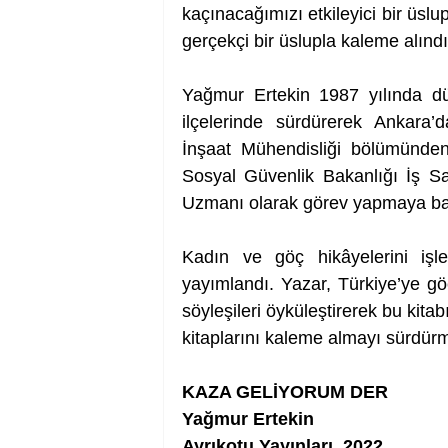
kaçınacağımızı etkileyici bir üsl
gerçekçi bir üslupla kaleme alın
Yağmur Ertekin 1987 yılında düny
ilçelerinde sürdürerek Ankara’
İnşaat Mühendisliği bölümünden
Sosyal Güvenlik Bakanlığı İş S
Uzmanı olarak görev yapmaya baş
Kadın ve göç hikâyelerini işl
yayımlandı. Yazar, Türkiye’ye göç
söyleşileri öyküleştirerek bu kita
kitaplarını kaleme almayı sürdürm
KAZA GELİYORUM DER
Yağmur Ertekin 
Ayrıkotu Yayınları, 2022