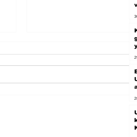
3
2
2
Zihnin derinliklerinden bilimin
ışığına; İnsanlık Karnesi
U