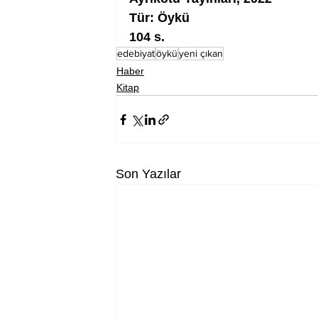
Tür: Öykü
104 s.
edebiyat
öykü
yeni çıkan
Haber
Kitap
Son Yazılar