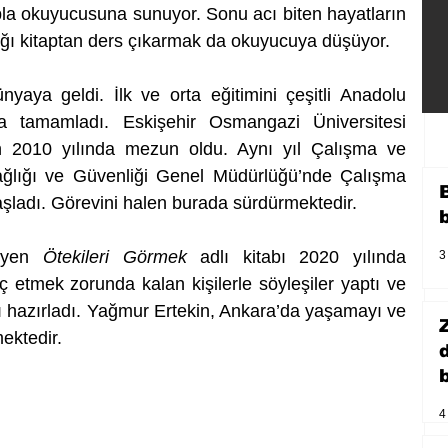
upla okuyucusuna sunuyor. Sonu acı biten hayatların 
dığı kitaptan ders çıkarmak da okuyucuya düşüyor.
aya geldi. İlk ve orta eğitimini çeşitli Anadolu 
da tamamladı. Eskişehir Osmangazi Üniversitesi 
 2010 yılında mezun oldu. Aynı yıl Çalışma ve 
ağlığı ve Güvenliği Genel Müdürlüğü’nde Çalışma 
ladı. Görevini halen burada sürdürmektedir.
eyen 
Ötekileri Görmek
 adlı kitabı 2020 yılında 
3
 etmek zorunda kalan kişilerle söyleşiler yaptı ve 
bı hazırladı. Yağmur Ertekin, Ankara’da yaşamayı ve 
ektedir.
b
4