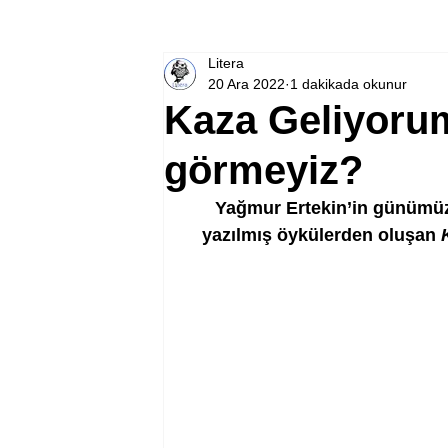
Litera
20 Ara 2022
1 dakikada okunur
Kaza Geliyoru
görmeyiz?
Yağmur Ertekin’in günümüzd
yazılmış öykülerden oluşan 