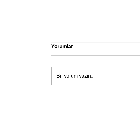
Yorumlar
Bir yorum yazın...
Bir davadan devasa bir devlet
eleştirisine