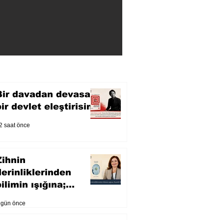
Bir davadan devasa
bir devlet eleştirisine
2 saat önce
Zihnin
derinliklerinden
ilimin ışığına;
İnsanlık Karnesi
 gün önce