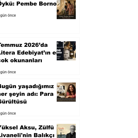
Öykü: Pembe Bornoz
 gün önce
Temmuz 2026’da
Litera Edebiyat’ın en
çok okunanları
 gün önce
Bugün yaşadığımız
her şeyin adı: Para
Gürültüsü
 gün önce
Yüksel Aksu, Zülfü
Livaneli'nin Balıkçı