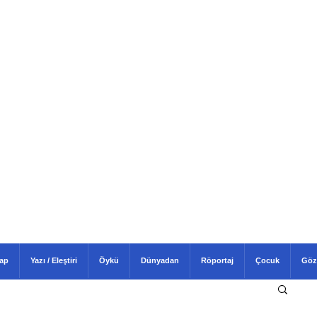
tap
Yazı / Eleştiri
Öykü
Dünyadan
Röportaj
Çocuk
Göz