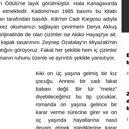
n Ödülü'ne layık görülmüştür. Hala Kanagava'da 
tmektedir. Kadono'nun 1985 basımı bu kitabı 
rı tarafından basıldı. 
Kiki'nin Cadı Kargosu 
adıyla 
 kez okumamızı sağlayan çevirmeni Derya Akkuş 
jinalinde de olan çizimler ise Akiko Hayaşi'ye ait. 
k kapak tasarımını Zeynep Özatalay'ın Miyazaki'nin 
aptığını görüyoruz. Fakat her şekilde hem iç çizimler 
nın ruhunu özenle ve ayrıntılı şekilde yansıtıyor.
Kiki on üç yaşına gelmiş bir kız 
2
çocuğu. Annesi bir cadı fakat 
babası değil. Bir tür "melez" 
diyebileceğimiz bu tip çocuklar, 
romanda on yaşına gelince bir 
b
karar verme sürecine girer ve on 
2
üç yaşında hayatlarına nasıl 
devam etmek istediklerine karar 