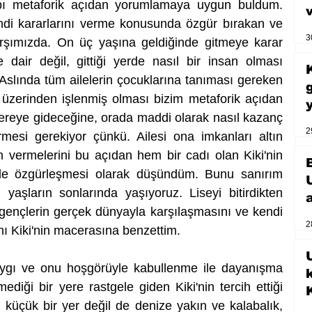
bı metaforik açıdan yorumlamaya uygun buldum. 
di kararlarını verme konusunda özgür bırakan ve 
3
rşımızda. On üç yaşına geldiğinde gitmeye karar 
dair değil, gittiği yerde nasıl bir insan olması 
i. Aslında tüm ailelerin çocuklarına tanıması gereken 
 üzerinden işlenmiş olması bizim metaforik açıdan 
ereye gideceğine, orada maddi olarak nasıl kazanç 
2
mesi gerekiyor çünkü. Ailesi ona imkanları altın 
vermelerini bu açıdan hem bir cadı olan Kiki'nin 
e özgürleşmesi olarak düşündüm. Bunu sanırım 
şların sonlarında yaşıyoruz. Liseyi bitirdikten 
ençlerin gerçek dünyayla karşılaşmasını ve kendi 
2
ı Kiki'nin macerasına benzettim. 
U
aygı ve onu hoşgörüyle kabullenme ile dayanışma 
ediği bir yere rastgele giden Kiki'nin tercih ettiği 
küçük bir yer değil de denize yakın ve kalabalık, 