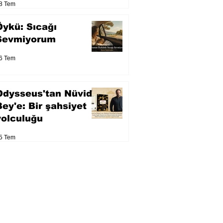
8 Tem
Öykü: Sıcağı
Sevmiyorum
6 Tem
Odysseus'tan Nüvid
Bey'e: Bir şahsiyet
yolculuğu
5 Tem