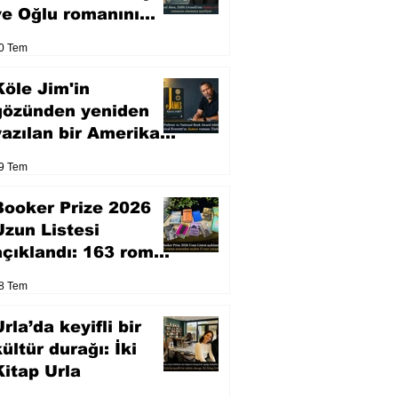
ve Oğlu romanını
sinemaya uyarlıyor
0 Tem
Köle Jim'in
gözünden yeniden
yazılan bir Amerikan
klasiği
9 Tem
Booker Prize 2026
Uzun Listesi
açıklandı: 163 roman
arasından seçilen 13
8 Tem
eser yarışacak
rla’da keyifli bir
kültür durağı: İki
Kitap Urla