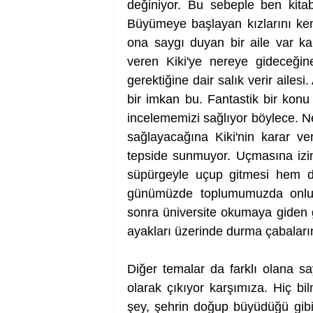
değiniyor. Bu sebeple ben kita
Büyümeye başlayan kızlarını ken
ona saygı duyan bir aile var ka
veren Kiki'ye nereye gideceğine 
gerektiğine dair salık verir ailes
bir imkan bu. Fantastik bir konu
incelememizi sağlıyor böylece. N
sağlayacağına Kiki'nin karar ver
tepside sunmuyor. Uçmasına izin 
süpürgeyle uçup gitmesi hem d
günümüzde toplumumuzda onlu ya
sonra üniversite okumaya giden g
ayakları üzerinde durma çabaların
Diğer temalar da farklı olana s
olarak çıkıyor karşımıza. Hiç bilm
şey, şehrin doğup büyüdüğü gibi 