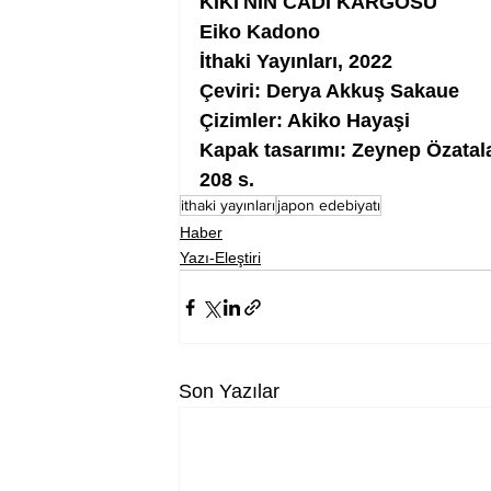
KİKİ'NİN CADI KARGOSU
Eiko Kadono
İthaki Yayınları, 2022
Çeviri: Derya Akkuş Sakaue
Çizimler: Akiko Hayaşi
Kapak tasarımı: Zeynep Özatal
208 s.
ithaki yayınları
japon edebiyatı
Haber
Yazı-Eleştiri
Son Yazılar