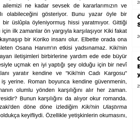
2
ailemizi ne kadar sevsek de kararlarımızın ve 
klı olabileceğini gösteriyor. Bunu yazar öyle bir 
 bir üslûpla öyleniyormuş hissi yaratmıyor. Gittiği 
için ilk zamanlar ön yargıyla karşılaşıyor Kiki fakat 
2
kaynaşıp bir Koriko insanı olur. Elbette orada ona 
leten Osana Hanım'ın etkisi yadsınamaz. Kiki'nin 
yan iletişimleri birbirlerine yardım ede ede büyür 
siyle uçmak en iyi yaptığı şey olduğu için bir nevî 
anı yaratır kendine ve "Kiki'nin Cadı Kargosu" 
ar iş yerine. Roman boyunca kendine güvenmenin, 
2
manın olumlu yönden karşılığını alır her zaman. 
esidir? Bunun karşılığını da alıyor okur romanda. 
zaki'den döne döne izlediğim 
Kiki'nin Ulaştırma 
ldukça keyifliydi. Özellikle yetişkinlerin okumasını, 