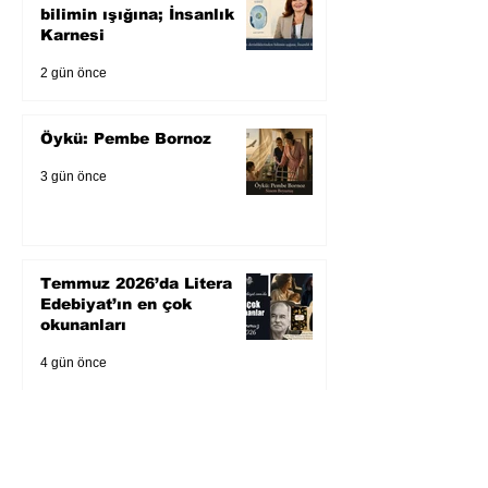
bilimin ışığına; İnsanlık
Karnesi
2 gün önce
Öykü: Pembe Bornoz
3 gün önce
Temmuz 2026’da Litera
Edebiyat’ın en çok
okunanları
4 gün önce
Bugün yaşadığımız her
şeyin adı: Para Gürültüsü
6 gün önce