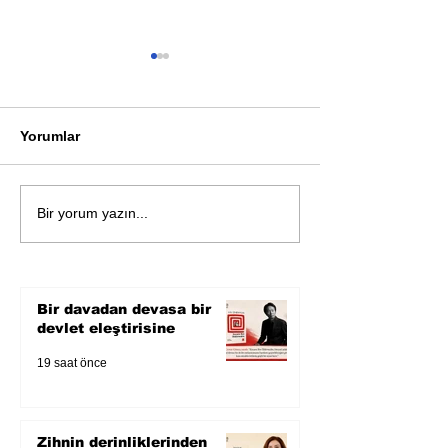
Yorumlar
Öykü: Pembe B
Zihnin derinliklerinden
Bir yorum yazın...
bilimin ışığına; İnsanlık
Karnesi
Bir davadan devasa bir
devlet eleştirisine
19 saat önce
Zihnin derinliklerinden