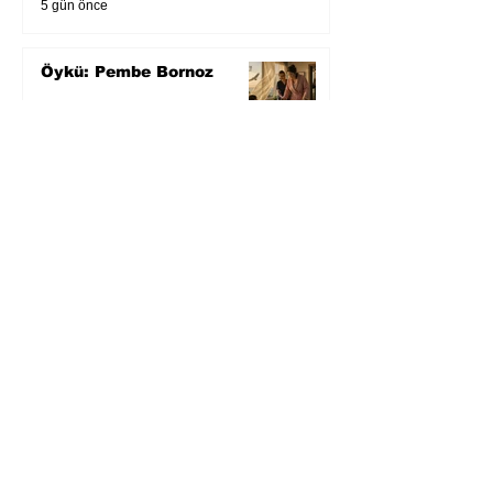
5 gün önce
Öykü: Pembe Bornoz
6 gün önce
Temmuz 2026’da Litera
Edebiyat’ın en çok
okunanları
7 gün önce
Bugün yaşadığımız her
şeyin adı: Para Gürültüsü
31 Tem