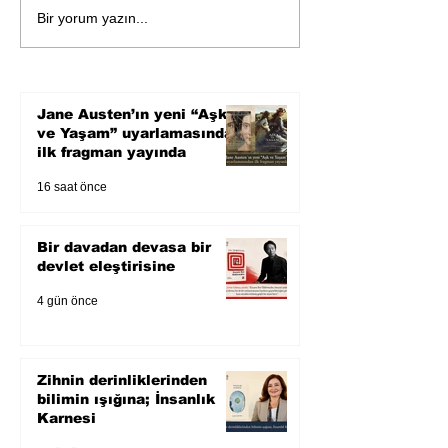
Bir davadan devasa bir
Zihnin derinlik
Bir yorum yazın...
devlet eleştirisine
bilimin ışığına;
Karnesi
Jane Austen’ın yeni “Aşk
ve Yaşam” uyarlamasından
ilk fragman yayında
16 saat önce
Bir davadan devasa bir
devlet eleştirisine
4 gün önce
Zihnin derinliklerinden
bilimin ışığına; İnsanlık
Karnesi