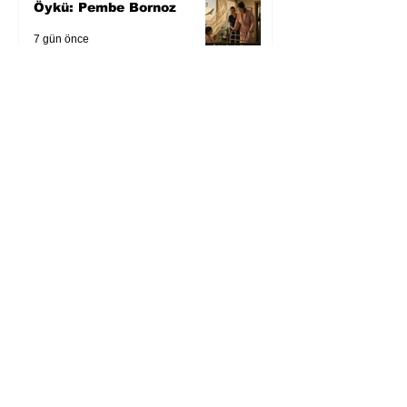
Öykü: Pembe Bornoz
7 gün önce
Temmuz 2026’da Litera
Edebiyat’ın en çok
okunanları
2 Ağu
Bugün yaşadığımız her
şeyin adı: Para Gürültüsü
31 Tem
Yüksel Aksu, Zülfü
Livaneli'nin Balıkçı ve
Oğlu romanını sinemaya