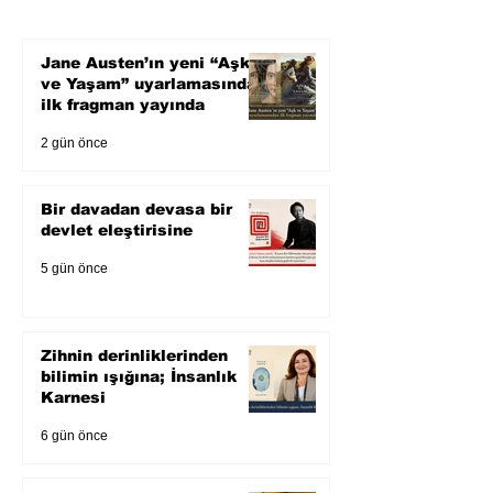
Karnesi
Jane Austen’ın yeni “Aşk
ve Yaşam” uyarlamasından
ilk fragman yayında
2 gün önce
Bir davadan devasa bir
devlet eleştirisine
5 gün önce
Zihnin derinliklerinden
bilimin ışığına; İnsanlık
Karnesi
6 gün önce