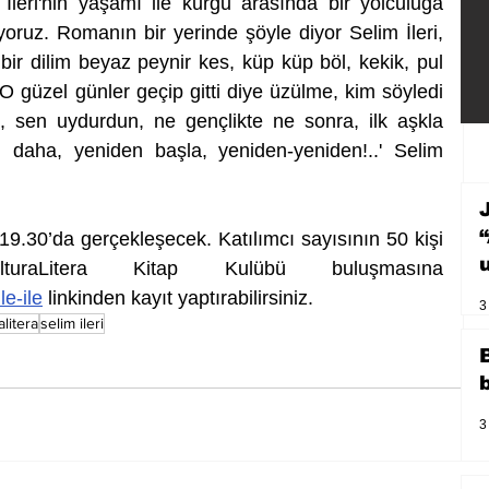
 İleri'nin yaşamı ile kurgu arasında bir yolculuğa 
oruz. Romanın bir yerinde şöyle diyor Selim İleri, 
bir dilim beyaz peynir kes, küp küp böl, kekik, pul 
O güzel günler geçip gitti diye üzülme, kim söyledi 
 sen uydurdun, ne gençlikte ne sonra, ilk aşkla 
 daha, yeniden başla, yeniden-yeniden!..' Selim 
9.30’da gerçekleşecek. Katılımcı sayısının 50 kişi 
ile sınırlı olduğu KulturaLitera Kitap Kulübü buluşmasına 
le-ile
 linkinden kayıt yaptırabilirsiniz.
3
alitera
selim ileri
3