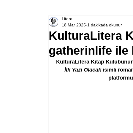
Litera
18 Mar 2025
1 dakikada okunur
KulturaLitera 
gatherinlife il
KulturaLitera Kitap Kulübünün M
İlk Yazı Olacak 
isimli roman
platformu