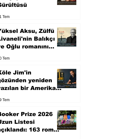
Gürültüsü
1 Tem
Yüksel Aksu, Zülfü
Livaneli'nin Balıkçı
ve Oğlu romanını
sinemaya uyarlıyor
0 Tem
Köle Jim'in
gözünden yeniden
yazılan bir Amerikan
klasiği
9 Tem
Booker Prize 2026
Uzun Listesi
açıklandı: 163 roman
arasından seçilen 13