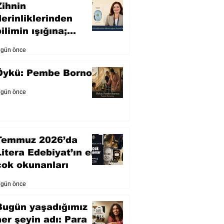
Zihnin
derinliklerinden
ilimin ışığına;
İnsanlık Karnesi
 gün önce
Öykü: Pembe Bornoz
 gün önce
Temmuz 2026’da
Litera Edebiyat’ın en
çok okunanları
 gün önce
Bugün yaşadığımız
her şeyin adı: Para