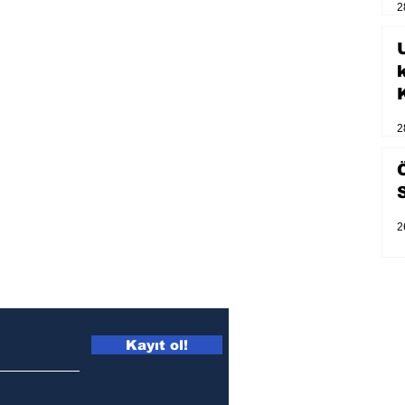
2
U
2
2
Kayıt ol!