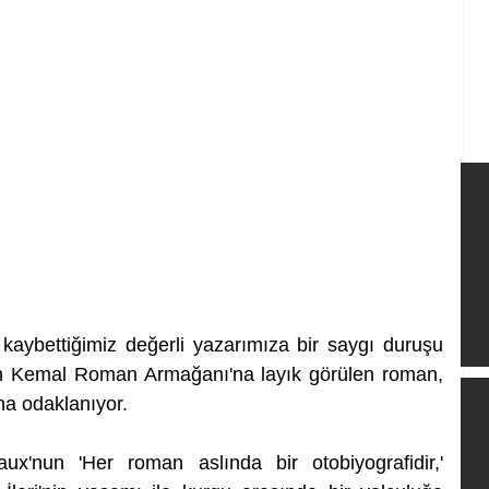
aybettiğimiz değerli yazarımıza bir saygı duruşu 
an Kemal Roman Armağanı'na layık görülen roman, 
ına odaklanıyor. 
x'nun 'Her roman aslında bir otobiyografidir,' 