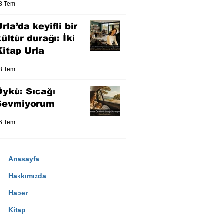
8 Tem
eser yarışacak
rla’da keyifli bir
kültür durağı: İki
Kitap Urla
8 Tem
Öykü: Sıcağı
Sevmiyorum
6 Tem
Anasayfa
Hakkımızda
Haber
Kitap