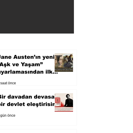
Jane Austen’ın yeni
“Aşk ve Yaşam”
uyarlamasından ilk
fragman yayında
 saat önce
Bir davadan devasa
bir devlet eleştirisine
 gün önce