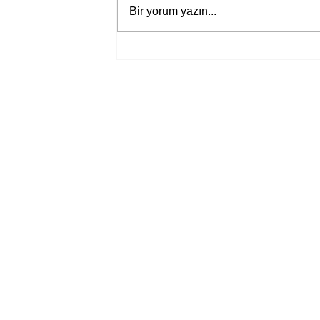
Bir yorum yazın...
Jane Austen’ın yeni “Aşk ve
Yaşam” uyarlamasından ilk
fragman yayında