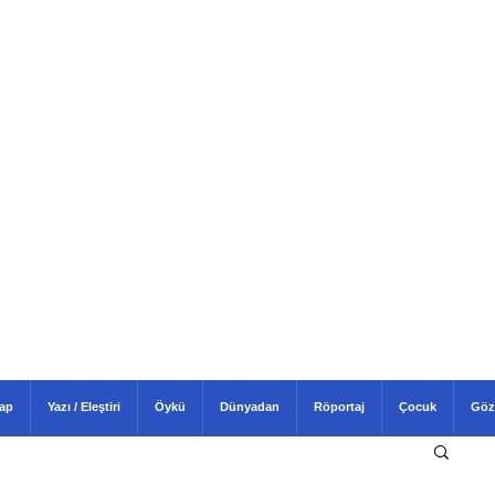
tap
Yazı / Eleştiri
Öykü
Dünyadan
Röportaj
Çocuk
Göz