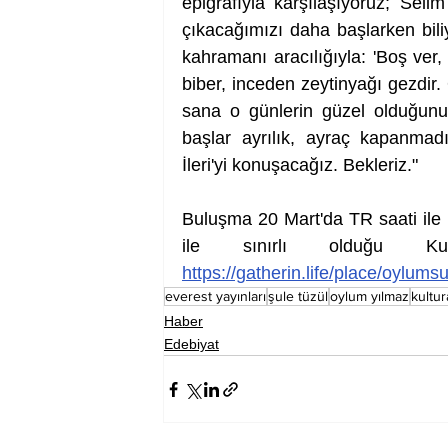
epigrafıyla karşılaşıyoruz; Selim
çıkacağımızı daha başlarken biliy
kahramanı aracılığıyla: 'Boş ver, 
biber, inceden zeytinyağı gezdir. 
sana o günlerin güzel olduğunu,
başlar ayrılık, ayraç kapanmadı
İleri'yi konuşacağız. Bekleriz."
Buluşma 20 Mart'da TR saati ile 1
https://gatherin.life/place/oylumsu
everest yayınları
şule tüzül
oylum yılmaz
kultur
Haber
Edebiyat