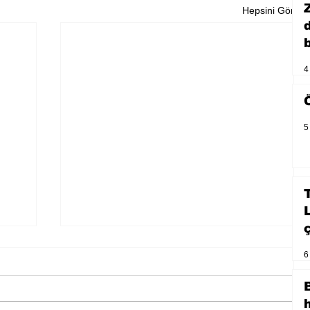
Hepsini Gör
b
4
5
6