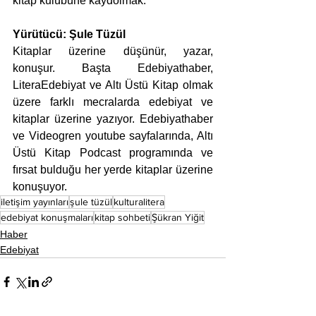
kitap kulübüne kaydolmak.
Yürütücü: Şule Tüzül
Kitaplar üzerine düşünür, yazar, 
konuşur. Başta Edebiyathaber, 
LiteraEdebiyat ve Altı Üstü Kitap olmak 
üzere farklı mecralarda edebiyat ve 
kitaplar üzerine yazıyor. Edebiyathaber 
ve Videogren youtube sayfalarında, Altı 
Üstü Kitap Podcast programında ve 
fırsat bulduğu her yerde kitaplar üzerine 
konuşuyor.
iletişim yayınları
şule tüzül
kulturalitera
edebiyat konuşmaları
kitap sohbeti
Şükran Yiğit
Haber
Edebiyat