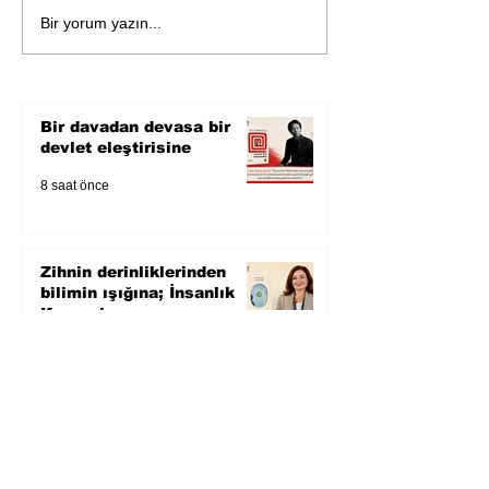
Öykü: Pembe B
Zihnin derinliklerinden
Bir yorum yazın...
bilimin ışığına; İnsanlık
Karnesi
Bir davadan devasa bir
devlet eleştirisine
8 saat önce
Zihnin derinliklerinden
bilimin ışığına; İnsanlık
Karnesi
2 gün önce
Öykü: Pembe Bornoz
2 gün önce