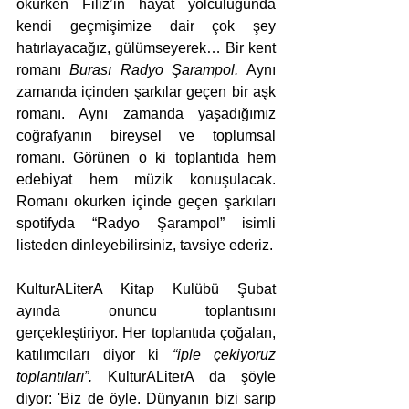
okurken Filiz’in hayat yolculuğunda 
kendi geçmişimize dair çok şey 
hatırlayacağız, gülümseyerek… Bir kent 
romanı 
Burası Radyo Şarampol. 
Aynı 
zamanda
içinden şarkılar geçen bir aşk 
romanı. Aynı zamanda yaşadığımız 
coğrafyanın bireysel ve toplumsal 
romanı. Görünen o ki toplantıda hem 
edebiyat hem müzik konuşulacak. 
Romanı okurken içinde geçen şarkıları 
spotifyda “Radyo Şarampol” isimli 
listeden dinleyebilirsiniz, tavsiye ederiz.
KulturALiterA Kitap Kulübü Şubat 
ayında onuncu toplantısını 
gerçekleştiriyor. Her toplantıda çoğalan, 
katılımcıları diyor ki 
“iple çekiyoruz 
toplantıları”.
 KulturALiterA da şöyle 
diyor: 'Biz de öyle. Dünyanın bizi sarıp 