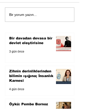
Öykü: Pembe B
Zihnin derinliklerinden
Bir yorum yazın...
bilimin ışığına; İnsanlık
Karnesi
Bir davadan devasa bir
devlet eleştirisine
3 gün önce
Zihnin derinliklerinden
bilimin ışığına; İnsanlık
Karnesi
4 gün önce
Öykü: Pembe Bornoz