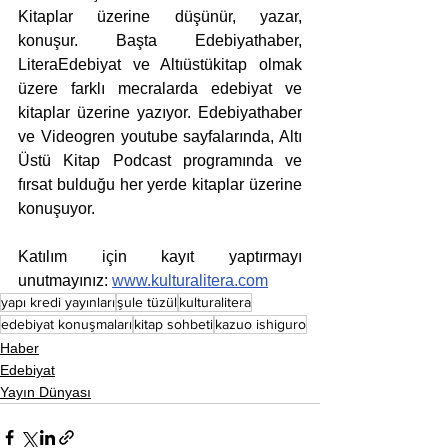
Kitaplar üzerine düşünür, yazar, 
konuşur. Başta Edebiyathaber, 
LiteraEdebiyat ve Altıüstükitap olmak 
üzere farklı mecralarda edebiyat ve 
kitaplar üzerine yazıyor. Edebiyathaber 
ve Videogren youtube sayfalarında, Altı 
Üstü Kitap Podcast programında ve 
fırsat bulduğu her yerde kitaplar üzerine 
konuşuyor.
Katılım için kayıt yaptırmayı 
unutmayınız: 
www.kulturalitera.com
yapı kredi yayınları
şule tüzül
kulturalitera
edebiyat konuşmaları
kitap sohbeti
kazuo ishiguro
Haber
Edebiyat
Yayın Dünyası