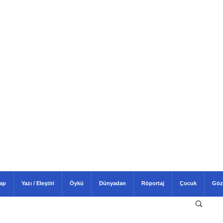
tap
Yazı / Eleştiri
Öykü
Dünyadan
Röportaj
Çocuk
Göz