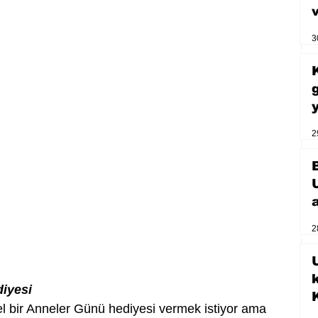
3
2
2
U
iyesi
bir Anneler Günü hediyesi vermek istiyor ama 