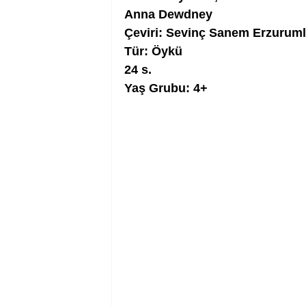
Anna Dewdney
Çeviri: Sevinç Sanem Erzurum
Tür: Öykü
24 s.
Yaş Grubu: 4+