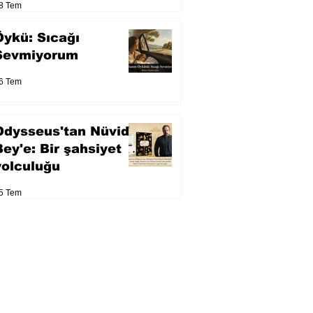
8 Tem
Öykü: Sıcağı
Sevmiyorum
6 Tem
Odysseus'tan Nüvid
Bey'e: Bir şahsiyet
yolculuğu
5 Tem