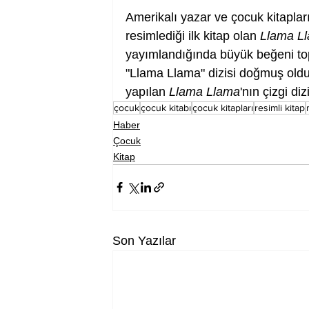
Amerikalı yazar ve çocuk kitaplar
resimlediği ilk kitap olan 
Llama Ll
yayımlandığında büyük beğeni topl
"Llama Llama" dizisi doğmuş oldu
yapılan 
Llama Llama
'nın çizgi di
çocuk
çocuk kitabı
çocuk kitapları
resimli kitap
Haber
Çocuk
Kitap
Son Yazılar