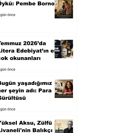
Öykü: Pembe Bornoz
 gün önce
Temmuz 2026’da
Litera Edebiyat’ın en
çok okunanları
 gün önce
Bugün yaşadığımız
her şeyin adı: Para
Gürültüsü
 gün önce
Yüksel Aksu, Zülfü
Livaneli'nin Balıkçı