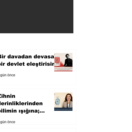
Bir davadan devasa
bir devlet eleştirisine
 gün önce
Zihnin
derinliklerinden
ilimin ışığına;
İnsanlık Karnesi
 gün önce