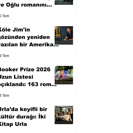
ve Oğlu romanını
sinemaya uyarlıyor
0 Tem
Köle Jim'in
gözünden yeniden
yazılan bir Amerikan
klasiği
9 Tem
Booker Prize 2026
Uzun Listesi
açıklandı: 163 roman
arasından seçilen 13
8 Tem
eser yarışacak
rla’da keyifli bir
kültür durağı: İki
Kitap Urla