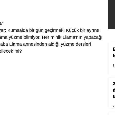
or
i var: Kumsalda bir gün geçirmek! Küçük bir ayrıntı 
lama yüzme bilmiyor. Her minik Llama'nın yapacağı 
Acaba Llama annesinden aldığı yüzme dersleri 
ilecek mi?
1
b
2