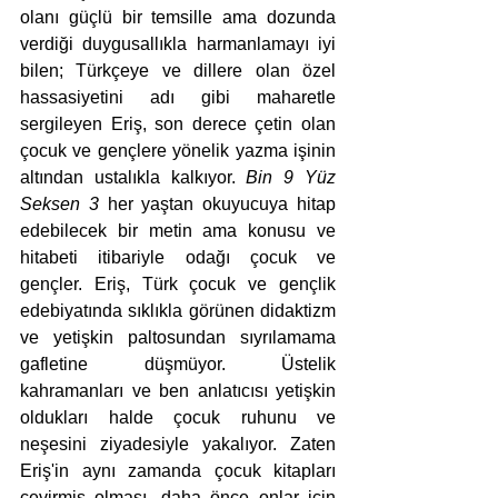
olanı güçlü bir temsille ama dozunda 
verdiği duygusallıkla harmanlamayı iyi 
bilen; Türkçeye ve dillere olan özel 
hassasiyetini adı gibi maharetle 
sergileyen Eriş, son derece çetin olan 
çocuk ve gençlere yönelik yazma işinin 
altından ustalıkla kalkıyor. 
Bin 9 Yüz 
Seksen 3
 her yaştan okuyucuya hitap 
edebilecek bir metin ama konusu ve 
hitabeti itibariyle odağı çocuk ve 
gençler. Eriş, Türk çocuk ve gençlik 
edebiyatında sıklıkla görünen didaktizm 
ve yetişkin paltosundan sıyrılamama 
gafletine düşmüyor. Üstelik 
kahramanları ve ben anlatıcısı yetişkin 
oldukları halde çocuk ruhunu ve 
neşesini ziyadesiyle yakalıyor. Zaten 
Eriş'in aynı zamanda çocuk kitapları 
çevirmiş olması, daha önce onlar için 