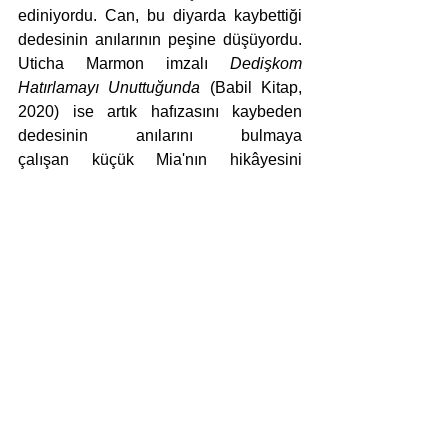
ediniyordu. Can, bu diyarda kaybettiği 
dedesinin anılarının peşine düşüyordu. 
Uticha Marmon imzalı 
Dedişkom 
Hatırlamayı Unuttuğunda
 (Babil Kitap, 
2020) ise artık hafızasını kaybeden 
dedesinin anılarını bulmaya 
çalışan küçük Mia'nın hikâyesini 
anlatıyor. Kayıplara tarih düşülebilir ama 
bu kaybolanların gerçekten kaybolduğu 
anlamına gelir mi? Hafıza bir noktada 
çuvallasa da yazı ve kamera her zaman 
büyük teselli. Son olarak bir film 
önermesiyle bitirelim: Başarılı Fransız 
yönetmen Céline Sciamma'nın 2021 
tarihli 
Petit Maman
 adlı filminde sekiz 
yaşındaki Nelly bir gün ormanda 
kendine benzeyen, yaşıtı bir kız 
çocuğuyla karşılaşır ve onunla 
arkadaş olur. Bilin bakalım bu yeni 