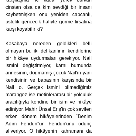
cinsten olsa da kim sevdiği bir insanı 
kaybetmişken onu yeniden capcanlı, 
üstelik gencecik haliyle görme fırsatına 
karşı koyabilir ki?
Kasabaya nereden geldikleri belli 
olmayan bu iki delikanlının kendilerine 
bir hikâye uydurmaları gerekiyor. Nail 
ismini değiştirmiyor, karnı burnunda 
annesinin, doğmamış çocuk Nail'in yani 
kendisinin ve babasının karşısında bir 
Nail o. Gerçek ismini bilmediğimiz 
marangoz ise metinlerarası bir yolculuk 
aracılığıyla kendine bir isim ve hikâye 
ediniyor. Mahir Ünsal Eriş'in çok sevilen 
erken dönem hikâyelerinden "Benim 
Adım Feridun"un Feridun'unu ödünç 
alıveriyor. O hikâyenin kahramanı da 