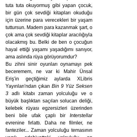
tuta tuta okuyormuş gibi yapan çocuk, 
bir gün çok sevdiği kitapları okuduğu 
için üzerine para verecekleri bir yaşam 
tuttursun. Madem para kazanmak şart, o 
çok ama çok sevdiği kitaplar aracılığıyla 
olacakmış bu. Belki de ben o çocuğun 
hayal ettiği yaşamı yaşadığımı sanıyor, 
ama aslında rüya görüyorumdur?
Bu zihni sinir oyunları oynamayı pek 
beceremem, ne var ki Mahir Ünsal 
Eriş'in geçtiğimiz aylarda XLibris 
Yayınları'ndan çıkan 
Bin 9 Yüz Seksen 
3
 adlı kitabı zaman yolculuğu ve o 
büyük başlıktan saçılan solucan deliği, 
kelebek rüyası egzersizleri üzerinden 
beni bile ufak çaplı bir 
Interstellar 
evrenine fırlattı. Daha ne filmler, ne 
fanteziler... Zaman yolculuğu temasının 