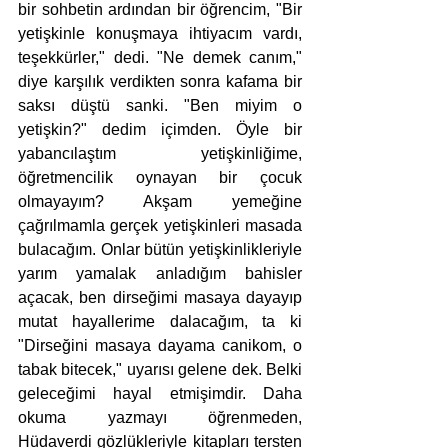
bir sohbetin ardından bir öğrencim, "Bir 
yetişkinle konuşmaya ihtiyacım vardı, 
teşekkürler," dedi. "Ne demek canım," 
diye karşılık verdikten sonra kafama bir 
saksı düştü sanki. "Ben miyim o 
yetişkin?" dedim içimden. Öyle bir 
yabancılaştım yetişkinliğime, 
öğretmencilik oynayan bir çocuk 
olmayayım? Akşam yemeğine 
çağrılmamla gerçek yetişkinleri masada 
bulacağım. Onlar bütün yetişkinlikleriyle 
yarım yamalak anladığım bahisler 
açacak, ben dirseğimi masaya dayayıp 
mutat hayallerime dalacağım, ta ki 
"Dirseğini masaya dayama canikom, o 
tabak bitecek," uyarısı gelene dek. Belki 
geleceğimi hayal etmişimdir. Daha 
okuma yazmayı öğrenmeden, 
Hüdaverdi gözlükleriyle kitapları tersten 