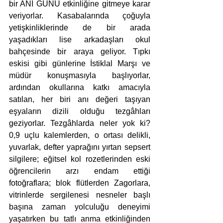
bir ANI GÜNÜ etkinliğine gitmeye karar 
veriyorlar. Kasabalarında çoğuyla 
yetişkinliklerinde de bir arada 
yaşadıkları lise arkadaşları okul 
bahçesinde bir araya geliyor. Tıpkı 
eskisi gibi günlerine İstiklal Marşı ve 
müdür konuşmasıyla başlıyorlar, 
ardından okullarına katkı amacıyla 
satılan, her biri anı değeri taşıyan 
eşyaların dizili olduğu tezgâhları 
geziyorlar. Tezgâhlarda neler yok ki? 
0,9 uçlu kalemlerden, o ortası delikli, 
yuvarlak, defter yaprağını yırtan sepsert 
silgilere; eğitsel kol rozetlerinden eski 
öğrencilerin arzı endam ettiği 
fotoğraflara; blok flütlerden Zagorlara, 
vitrinlerde sergilenesi nesneler başlı 
başına zaman yolculuğu deneyimi 
yaşatırken bu tatlı anma etkinliğinden 