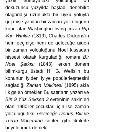
yazılı edebiyattaki yolculuğu on 
dokuzuncu yüzyılda başladı denebilir: 
olağandışı uzunlukta bir uyku yoluyla 
geçmişe yapılan bir zaman yolculuğunu 
konu alan Washington Irving imzalı 
Rip 
Van Winkle
 (1819), Charles Dickens'ın 
hem geçmişe hem de geleceğe giden 
bir zaman yolculuğunu Noel kıssadan 
hissesi olarak kurguladığı romanı 
Bir 
Noel Şarkısı
 (1843), erken dönem 
bilimkurgu üstadı H. G. Wells'in bu 
konunun iyiden iyiye popülerleşmesini 
sağladığı 
Zaman Makinesi
 (1895) akla 
ilk gelen örnekler. Bu satırların yazarı ve 
Bin 9 Yüz Seksen 3
 evreninin sakinleri 
olan 1980'ler çocukları için ise zaman 
yolculuğu fikri, 
Geleceğe Dönüş
, 
Bill ve 
Ted'in Maceraları
 serileri gibi filmlerle 
büyülenmek demek. 