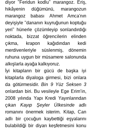
diyor "Feridun kodlu" marangoz. Eriş, 
hikâyenin düğümünü, marangozun 
marangoz babası Ahmet Amca'nın 
deyişiyle "dananın kuyruğunun koptuğu 
yeri" hünerle çözümleyip sonlandırdığı 
noktada, bizzat öğrencilerin elinden 
çıkma, krapon kağıdından kedi 
merdivenleriyle süslenmiş, dönemin 
ruhuna uygun bir müsamere salonunda 
alkışlarla ayağa kalkıyoruz.
İyi kitapların bir gücü de başka iyi 
kitaplarla diyaloga girmesi, bizi onlara 
da götürmesidir. 
Bin 9 Yüz Seksen 3
onlardan biri. Bu vesileyle Ege Erim’in, 
2008 yılında Yapı Kredi Yayınlarından 
çıkan 
Kayıp Şeyler Ülkesinde
 adlı 
romanını önermek isterim. Kitap, Can 
adlı bir çocuğun kaybettiği eşyalarını 
bulabildiği bir diyarı keşfetmesini konu 