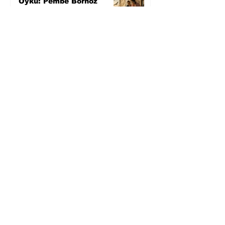
Öykü: Pembe Bornoz
3 gün önce
Temmuz 2026’da Litera
Edebiyat’ın en çok
okunanları
4 gün önce
Bugün yaşadığımız her
şeyin adı: Para Gürültüsü
6 gün önce
Yüksel Aksu, Zülfü
Livaneli'nin Balıkçı ve
Oğlu romanını sinemaya