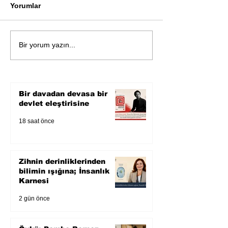
Yorumlar
Öykü: Pembe B
Zihnin derinliklerinden
Bir yorum yazın...
bilimin ışığına; İnsanlık
Karnesi
Bir davadan devasa bir
devlet eleştirisine
18 saat önce
Zihnin derinliklerinden
bilimin ışığına; İnsanlık
Karnesi
2 gün önce