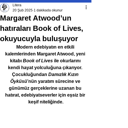
Litera
20 Şub 2025
1 dakikada okunur
Margaret Atwood’un
hatıraları Book of Lives,
okuyucuyla buluşuyor
Modern edebiyatın en etkili 
kalemlerinden Margaret Atwood, yeni 
kitabı 
Book of Lives
 ile okurlarını 
kendi hayat yolculuğuna çıkarıyor. 
Çocukluğundan 
Damızlık Kızın 
Öyküsü
’nün yaratım sürecine ve 
günümüz gerçeklerine uzanan bu 
hatırat, edebiyatseverler için eşsiz bir 
keşif niteliğinde.