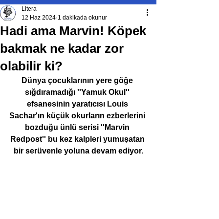
Litera
12 Haz 2024
1 dakikada okunur
Hadi ama Marvin! Köpek
bakmak ne kadar zor
olabilir ki?
Dünya çocuklarının yere göğe 
sığdıramadığı ''Yamuk Okul'' 
efsanesinin yaratıcısı Louis 
Sachar'ın küçük okurların ezberlerini 
bozduğu ünlü serisi ''Marvin 
Redpost'' bu kez kalpleri yumuşatan 
bir serüvenle yoluna devam ediyor.