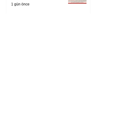
1 gün önce
Zihnin derinliklerinden
bilimin ışığına; İnsanlık
Karnesi
3 gün önce
Öykü: Pembe Bornoz
4 gün önce
Temmuz 2026’da Litera
Edebiyat’ın en çok
okunanları
4 gün önce