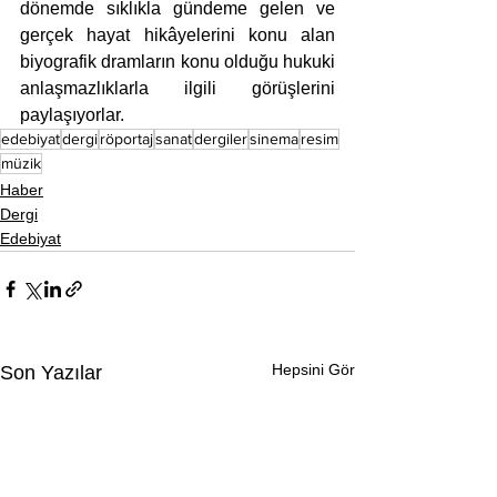
dönemde sıklıkla gündeme gelen ve 
gerçek hayat hikâyelerini konu alan 
biyografik dramların konu olduğu hukuki 
anlaşmazlıklarla ilgili görüşlerini 
paylaşıyorlar.
edebiyat
dergi
röportaj
sanat
dergiler
sinema
resim
müzik
Haber
Dergi
Edebiyat
Hepsini Gör
Son Yazılar