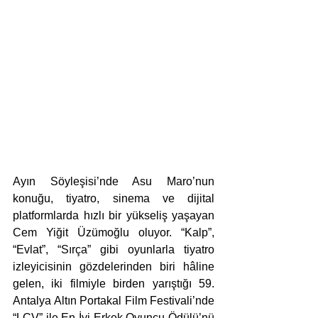
Ayın Söyleşisi’nde Asu Maro’nun 
konuğu, tiyatro, sinema ve dijital 
platformlarda hızlı bir yükseliş yaşayan 
Cem Yiğit Üzümoğlu oluyor. “Kalp”, 
“Evlat”, “Sırça” gibi oyunlarla tiyatro 
izleyicisinin gözdelerinden biri hâline 
gelen, iki filmiyle birden yarıştığı 59. 
Antalya Altın Portakal Film Festivali’nde 
“LCV” ile En İyi Erkek Oyuncu Ödülü’nü 