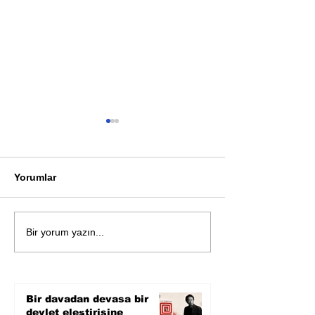
Yorumlar
Öykü: Pembe B
Zihnin derinliklerinden
Bir yorum yazın...
bilimin ışığına; İnsanlık
Karnesi
Bir davadan devasa bir
devlet eleştirisine