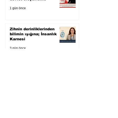
1 gün önce
Zihnin derinliklerinden
bilimin ışığına; İnsanlık
Karnesi
3 gün önce
Öykü: Pembe Bornoz
4 gün önce
Temmuz 2026’da Litera
Edebiyat’ın en çok
okunanları