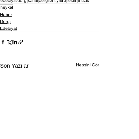
edebiyat
dergi
sanat
dergiler
tiyatro
resim
müzik
heykel
Haber
Dergi
Edebiyat
Hepsini Gör
Son Yazılar