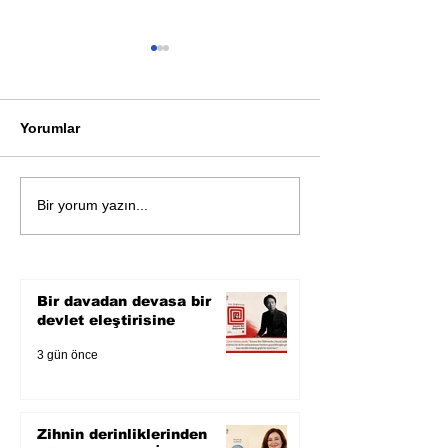
Yorumlar
Öykü: Pembe B
Zihnin derinliklerinden
Bir yorum yazın...
bilimin ışığına; İnsanlık
Karnesi
Bir davadan devasa bir
devlet eleştirisine
3 gün önce
Zihnin derinliklerinden