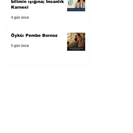
bilimin ışığına; İnsanlık
Karnesi
4 gün önce
Öykü: Pembe Bornoz
5 gün önce
Temmuz 2026’da Litera
Edebiyat’ın en çok
okunanları
6 gün önce
Bugün yaşadığımız her
şeyin adı: Para Gürültüsü
31 Tem