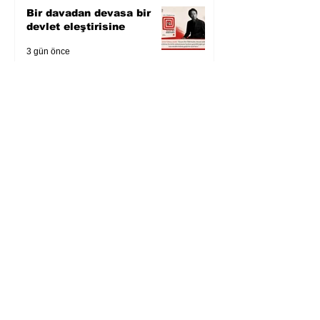
Bir davadan devasa bir
devlet eleştirisine
3 gün önce
Zihnin derinliklerinden
bilimin ışığına; İnsanlık
Karnesi
4 gün önce
Öykü: Pembe Bornoz
5 gün önce
Temmuz 2026’da Litera
Edebiyat’ın en çok