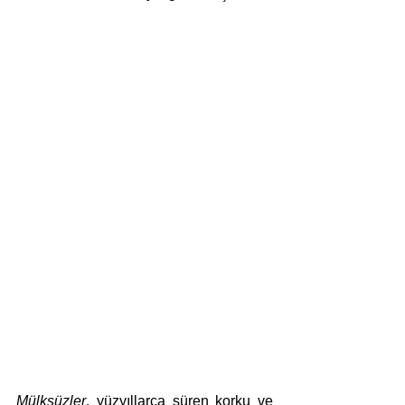
Mülksüzler
, yüzyıllarca süren korku ve 