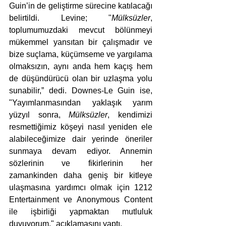
Guin’in de geliştirme sürecine katılacağı 
belirtildi. Levine; "
Mülksüzler
, 
toplumumuzdaki mevcut bölünmeyi 
mükemmel yansıtan bir çalışmadır ve 
bize suçlama, küçümseme ve yargılama 
olmaksızın, aynı anda hem kaçış hem 
de düşündürücü olan bir uzlaşma yolu 
sunabilir,” dedi. Downes-Le Guin ise, 
"Yayımlanmasından yaklaşık yarım 
yüzyıl sonra, 
Mülksüzler
, kendimizi 
resmettiğimiz köşeyi nasıl yeniden ele 
alabileceğimize dair yerinde öneriler 
sunmaya devam ediyor. Annemin 
sözlerinin ve fikirlerinin her 
zamankinden daha geniş bir kitleye 
ulaşmasına yardımcı olmak için 1212 
Entertainment ve Anonymous Content 
ile işbirliği yapmaktan mutluluk 
duyuyorum," açıklamasını yaptı.