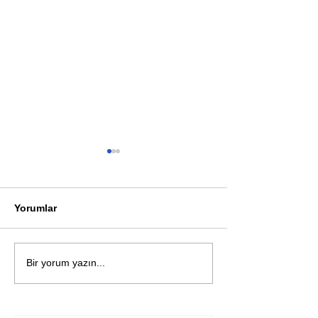
Yorumlar
Öykü: Pembe B
Zihnin derinliklerinden
Bir yorum yazın...
bilimin ışığına; İnsanlık
Karnesi