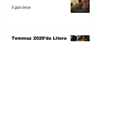
5 gün önce
Temmuz 2026’da Litera
Edebiyat’ın en çok
okunanları
6 gün önce
Bugün yaşadığımız her
şeyin adı: Para Gürültüsü
31 Tem
Yüksel Aksu, Zülfü
Livaneli'nin Balıkçı ve
Oğlu romanını sinemaya
uyarlıyor