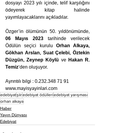
dosyayı 2023 yılı içinde, telif karşılığını 
ödeyerek kitap halinde 
yayımlayacaklarını açıkladılar. 
Özger’in ölümünün 50. yıldönümünde, 
06 Mayıs 2023
 tarihinde verilecek 
Ödülün seçici kurulu 
Orhan Alkaya, 
Gökhan Arslan, Suat Çelebi, Öztekin 
Düzgün, Zeynep Köylü
 ve 
Hakan R. 
Temiz
‘den oluşuyor. 
Ayrıntılı bilgi : 0.232.348 71 91        
www.mayisyayinlari.com
edebiyat
şiir
edebiyat ödülleri
edebiyat yarışması
orhan alkaya
Haber
Yayın Dünyası
Edebiyat