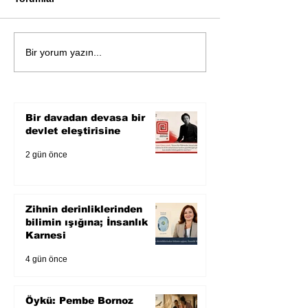
Öykü: Pembe B
Zihnin derinliklerinden
Bir yorum yazın...
bilimin ışığına; İnsanlık
Karnesi
Bir davadan devasa bir
devlet eleştirisine
2 gün önce
Zihnin derinliklerinden
bilimin ışığına; İnsanlık
Karnesi
4 gün önce
Öykü: Pembe Bornoz