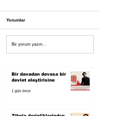
Yorumlar
Öykü: Pembe B
Zihnin derinliklerinden
Bir yorum yazın...
bilimin ışığına; İnsanlık
Karnesi
Bir davadan devasa bir
devlet eleştirisine
1 gün önce
Zihnin derinliklerinden
bilimin ışığına; İnsanlık
Karnesi
3 gün önce