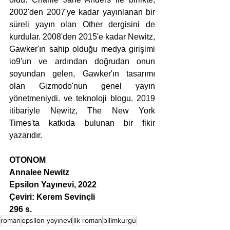
2002'den 2007'ye kadar yayınlanan bir 
süreli yayın olan Other dergisini de 
kurdular. 2008'den 2015'e kadar Newitz, 
Gawker'ın sahip olduğu medya girişimi 
io9'un ve ardından doğrudan onun 
soyundan gelen, Gawker'ın tasarımı 
olan Gizmodo'nun genel yayın 
yönetmeniydi. ve teknoloji blogu. 2019 
itibariyle Newitz, The New York 
Times'ta katkıda bulunan bir fikir 
yazarıdır.
OTONOM
Annalee Newitz
Epsilon Yayınevi, 2022
Çeviri: Kerem Sevinçli
296 s.
roman
epsilon yayınevi
ilk roman
bilimkurgu