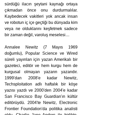
sürdüğü ilacın şeytani kaynağı ortaya 
çıkmadan önce onu durdurmalılar. 
Kaybedecek vakitleri yok ancak insan 
ve robotun iç içe geçtiği bu dünyada kim 
veya ne olduklarını keşfetmek sadece 
bir zaman değil, varoluş meselesi…
Annalee Newitz (7 Mayıs 1969 
doğumlu), Popular Science ve Wired 
süreli yayınları için yazan Amerikalı bir 
gazeteci, editör ve hem kurgu hem de 
kurgusal olmayan yazarın yazarıdır. 
1999'dan 2008'e kadar Newitz, 
Techsploitation adlı haftalık bir köşe 
yazısı yazdı ve 2000'den 2004'e kadar 
San Francisco Bay Guardian'ın kültür 
editörüydü. 2004'te Newitz, Electronic 
Frontier Foundation'da politika analisti 
oldu. Charlie Jane Anders ile birlikte, 